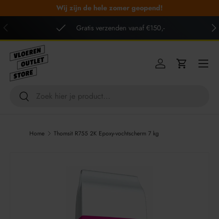
Wij zijn de hele zomer geopend!
GA NAAR INHOUD
VORIGE
VO
Gratis verzenden vanaf €150,-
Menu
Inloggen
Winkelwag
Zoeken
Zoeken
Home
Thomsit R755 2K Epoxy-vochtscherm 7 kg