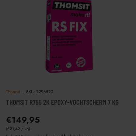
Thomsit
|
SKU:
2296520
THOMSIT R755 2K EPOXY-VOCHTSCHERM 7 KG
€149,95
Eenheid prijs
€21,42
/
kg