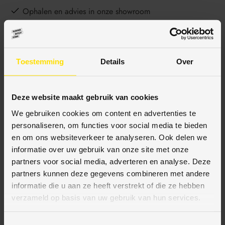
Ophalen en advies in onze showroom
BESCHRIJVING
Toestemming
Details
Over
Deze website maakt gebruik van cookies
SPECIFICATIES
We gebruiken cookies om content en advertenties te
personaliseren, om functies voor social media te bieden
en om ons websiteverkeer te analyseren. Ook delen we
informatie over uw gebruik van onze site met onze
BETAALMETHODES
partners voor social media, adverteren en analyse. Deze
partners kunnen deze gegevens combineren met andere
JE KUNT BIJ ONS BETALEN MET:
informatie die u aan ze heeft verstrekt of die ze hebben
verzameld op basis van uw gebruik van hun services.
T