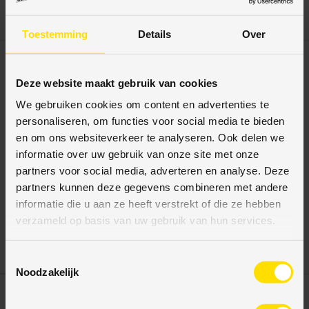
Sorteer op
Lijst
Raster
Best verkopende
Toestemming
Details
Over
Deze website maakt gebruik van cookies
We gebruiken cookies om content en advertenties te
personaliseren, om functies voor social media te bieden
en om ons websiteverkeer te analyseren. Ook delen we
informatie over uw gebruik van onze site met onze
partners voor social media, adverteren en analyse. Deze
partners kunnen deze gegevens combineren met andere
Vloerenoutletstore
informatie die u aan ze heeft verstrekt of die ze hebben
Handvat voor betonpoer
verzameld op basis van uw gebruik van hun services.
€16,95
T
Noodzakelijk
o
e
s