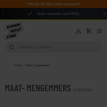
Wij zijn de hele zomer geopend!
GA NAAR INHOUD
VORIGE
VO
Gratis verzenden vanaf €150,-
Menu
Inloggen
Winkelwag
Zoeken
Zoeken
Home
Maat- mengemmers
MAAT- MENGEMMERS
(8 PRODUCTEN)