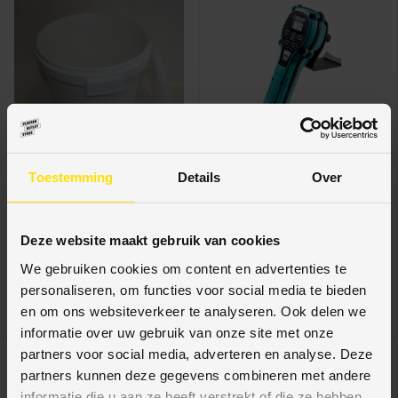
Toestemming
Details
Over
Vloerenoutletstore
Vloerenoutletstore
Mengemmer 32 Ltr. met
Collomix
deksel
waterdoseerapparaat
Deze website maakt gebruik van cookies
AQiX
We gebruiken cookies om content en advertenties te
€21,95
personaliseren, om functies voor social media te bieden
€326,70
en om ons websiteverkeer te analyseren. Ook delen we
Eenheid prijs
€326,70
/
item
informatie over uw gebruik van onze site met onze
partners voor social media, adverteren en analyse. Deze
17% korting
partners kunnen deze gegevens combineren met andere
informatie die u aan ze heeft verstrekt of die ze hebben