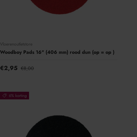
Vloerenoutletstore
Woodboy Pads 16" (406 mm) rood dun (op = op )
€2,95
€8,00
6% korting