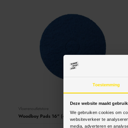
Toestemming
Deze website maakt gebruik
Vloerenoutletstore
We gebruiken cookies om cont
Woodboy Pads 16" (406 mm) blauw dun (op = op )
websiteverkeer te analyseren
media, adverteren en analys