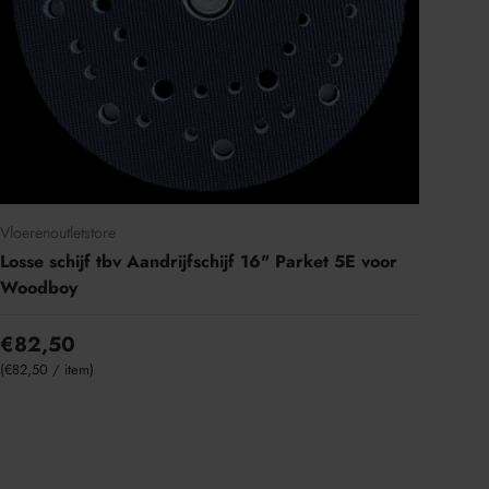
Vloerenoutletstore
Losse schijf tbv Aandrijfschijf 16" Parket 5E voor
Woodboy
€82,50
Eenheid prijs
€82,50
/
item