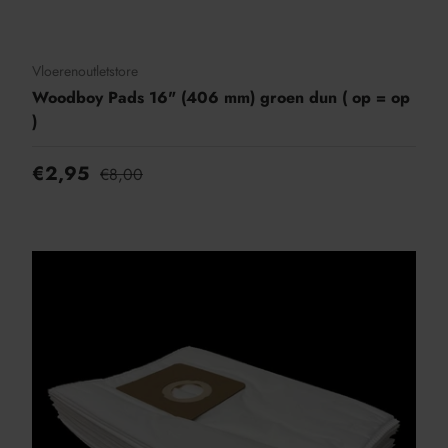
Vloerenoutletstore
Woodboy Pads 16" (406 mm) groen dun ( op = op
)
€2,95
€8,00