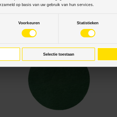
€7,50
€8,00
erzameld op basis van uw gebruik van hun services.
Voorkeuren
Statistieken
63% korting
Selectie toestaan