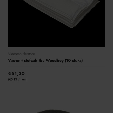
Vloerenoutletstore
Vac-unit stofzak tbv Woodboy (10 stuks)
€51,30
Eenheid prijs
€5,13
/
item