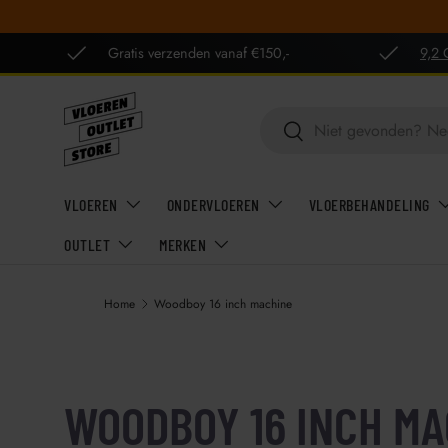
GA NAAR INHOUD
Gratis verzenden vanaf €150,-
9,2 
Zoeken
Zoeken
VLOEREN
ONDERVLOEREN
VLOERBEHANDELING
OUTLET
MERKEN
Home
Woodboy 16 inch machine
WOODBOY 16 INCH MA