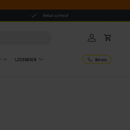
Betaal achteraf
Inloggen
Winkelwag
Bel ons
P
IJZERWAREN