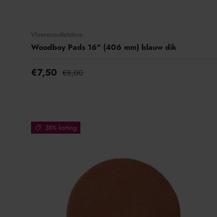
t
i
Vloerenoutletstore
e
Woodboy Pads 16" (406 mm) blauw dik
€7,50
€8,00
38% korting