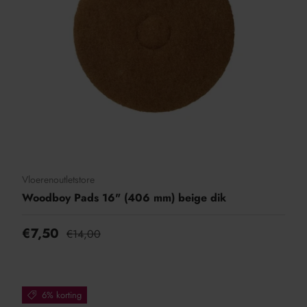
Vloerenoutletstore
Woodboy Pads 16" (406 mm) beige dik
€7,50
€14,00
6% korting