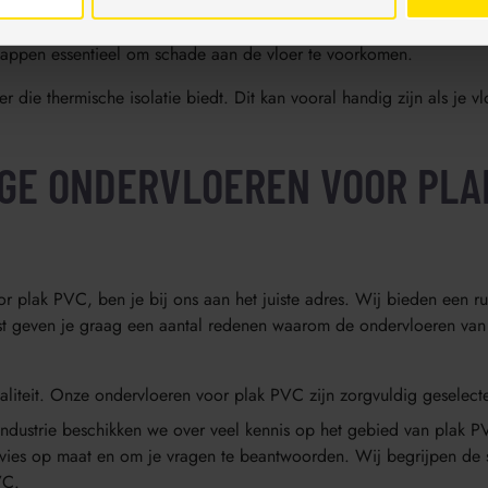
een aantal belangrijke factoren waarmee je rekening moet houden. 
je een ondervloer met geïntegreerde vochtbarrière nodig hebt. Als
chappen essentieel om schade aan de vloer te voorkomen.
oer die thermische isolatie biedt. Dit kan vooral handig zijn als j
GE ONDERVLOEREN VOOR PLA
 plak PVC, ben je bij ons aan het juiste adres. Wij bieden een ru
t geven je graag een aantal redenen waarom de ondervloeren van 
iteit. Onze ondervloeren voor plak PVC zijn zorgvuldig geselectee
industrie beschikken we over veel kennis op het gebied van plak 
vies op maat en om je vragen te beantwoorden. Wij begrijpen de sp
VC.