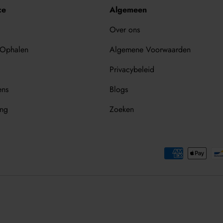
ce
Algemeen
Over ons
 Ophalen
Algemene Voorwaarden
Privacybeleid
ens
Blogs
ing
Zoeken
Geaccepteerde betaalmethode