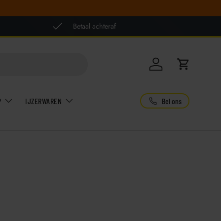
Betaal achteraf
Inloggen
Winkelwag
Bel ons
P
IJZERWAREN