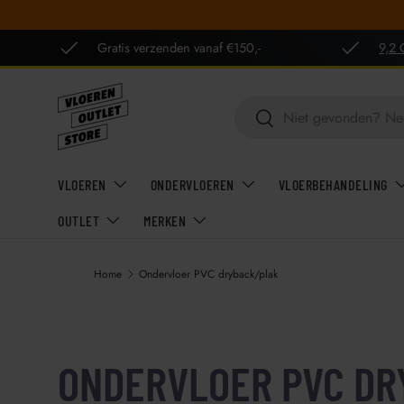
GA NAAR INHOUD
Gratis verzenden vanaf €150,-
9,2 
Zoeken
Zoeken
VLOEREN
ONDERVLOEREN
VLOERBEHANDELING
OUTLET
MERKEN
Home
Ondervloer PVC dryback/plak
ONDERVLOER PVC DR