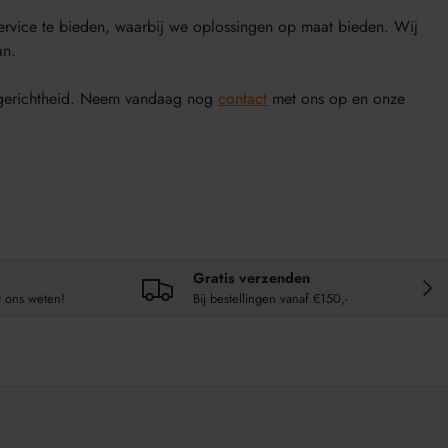
service te bieden, waarbij we oplossingen op maat bieden. Wij
an.
antgerichtheid. Neem vandaag nog
contact
met ons op en onze
Gratis verzenden
VOL
t ons weten!
Bij bestellingen vanaf €150,-