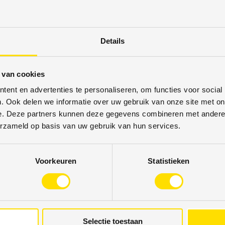
Details
ONDERVLOER VOOR PLAK PVC:
GELUIDSREDUCTIE.
 van cookies
ent en advertenties te personaliseren, om functies voor social
. Ook delen we informatie over uw gebruik van onze site met on
 eerste helpt een ondervloer om oneffenheden en kleine gebreken
e. Deze partners kunnen deze gegevens combineren met andere i
er. Bovendien dient de ondervloer als een vochtbarrière, wat essent
erzameld op basis van uw gebruik van hun services.
or plak PVC is geluidsreductie. Plak PVC-vloeren kunnen soms hol o
geluidsabsorberende ondervloer te gebruiken, kun je het geluid aa
Voorkeuren
Statistieken
BIJ HET KIEZEN VAN EEN ON
Selectie toestaan