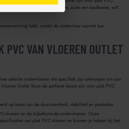
Allereerst moet de ondervloer geschikt zijn voor plak PVC-
 je plak PVC in een vochtige ruimte, zoals een badkamer, wilt
e vloerverwarming hebt, omdat de ondervloer warmte kan
K PVC VAN VLOEREN OUTLET
ime selectie ondervloeren die specifiek zijn ontworpen om aan
Vloeren Outlet Store de perfecte keuze zijn voor plak PVC
rd op basis van de duurzaamheid, stabiliteit en prestaties.
PVC-vloeren en de bijbehorende ondervloeren. Onze
ecificaties van plak PVC-vloeren en kunnen je helpen bij het