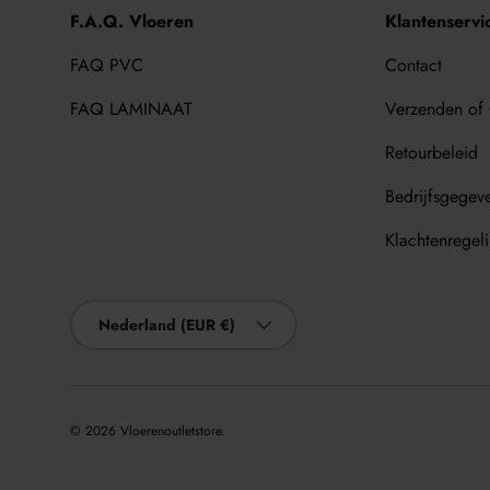
F.A.Q. Vloeren
Klantenservi
FAQ PVC
Contact
FAQ LAMINAAT
Verzenden of
Retourbeleid
Bedrijfsgegev
Klachtenregel
Land/Regio
Nederland (EUR €)
© 2026
Vloerenoutletstore
.