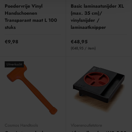
Poedervrije Vinyl
Basic laminaatsnijder XL
Handschoenen
(max. 35 cm)/
Transparant maat L 100
vinylsnijder /
stuks
laminaatknipper
€9,98
€48,95
Eenheid prijs
€48,95
/
item
Uitverkocht
Cosmos Handtools
Vloerenoutletstore