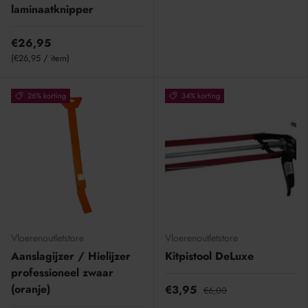
laminaatknipper
€26,95
Eenheid prijs
€26,95
/
item
26% korting
34% korting
Vloerenoutletstore
Vloerenoutletstore
Aanslagijzer / Hielijzer
Kitpistool DeLuxe
professioneel zwaar
(oranje)
€3,95
€6,00