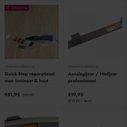
25% korting
Vloerenoutletstore
Vloerenoutletstore
Quick-Step reparatieset
Aanslagijzer / Hielijzer
voor laminaat & hout
professioneel
€51,95
€19,95
€69,00
Eenheid prijs
€19,95
/
item