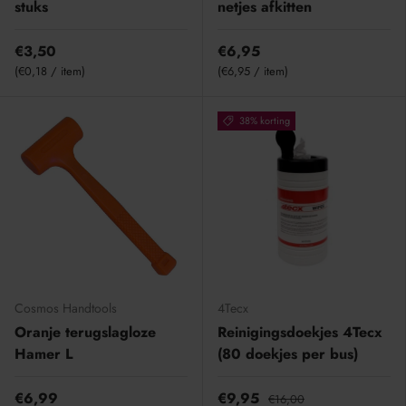
stuks
netjes afkitten
€3,50
€6,95
Eenheid prijs
Eenheid prijs
€0,18
/
item
€6,95
/
item
38% korting
Cosmos Handtools
4Tecx
Oranje terugslagloze
Reinigingsdoekjes 4Tecx
Hamer L
(80 doekjes per bus)
€6,99
€9,95
€16,00