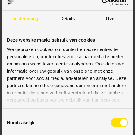
Vloerenoutletstore
Vloerenoutletstore
Toestemming
Details
Over
Werkhandschoen PU
Mohawk Basic
FLEX NYLON ZWART L
reparatieset voor
(maat 9)
laminaat & hout
Deze website maakt gebruik van cookies
We gebruiken cookies om content en advertenties te
€1,27
€79,94
personaliseren, om functies voor social media te bieden
Eenheid prijs
€79,94
/
item
en om ons websiteverkeer te analyseren. Ook delen we
informatie over uw gebruik van onze site met onze
partners voor social media, adverteren en analyse. Deze
partners kunnen deze gegevens combineren met andere
informatie die u aan ze heeft verstrekt of die ze hebben
verzameld op basis van uw gebruik van hun services.
T
Noodzakelijk
o
e