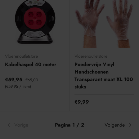
Vloerenoutletstore
Vloerenoutletstore
Kabelhaspel 40 meter
Poedervrije Vinyl
Handschoenen
Transparant maat XL 100
€59,95
€65,00
Eenheid prijs
stuks
€59,95
/
item
€9,99
Vorige
Pagina 1 / 2
Volgende