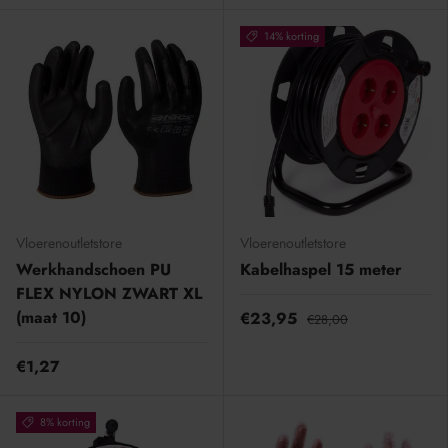
14% korting
Vloerenoutletstore
Vloerenoutletstore
Werkhandschoen PU
Kabelhaspel 15 meter
FLEX NYLON ZWART XL
(maat 10)
€23,95
€28,00
€1,27
8% korting