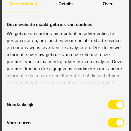
Toestemming
Details
Over
Deze website maakt gebruik van cookies
We gebruiken cookies om content en advertenties te
personaliseren, om functies voor social media te bieden
en om ons websiteverkeer te analyseren. Ook delen we
informatie over uw gebruik van onze site met onze
Multi Top Floor®
Multi Top Floor®
partners voor social media, adverteren en analyse. Deze
Europees Eiken 22 cm
Europees Eiken 22 cm
partners kunnen deze gegevens combineren met andere
Rustiek A Multi Top
Rustiek AB Multi Top
informatie die u aan ze heeft verstrekt of die ze hebben
Floor® Onbehandeld
Floor® Onbehandeld
verzameld op basis van uw gebruik van hun services.
€74,95
€64,95
€91,95
€74,95
Eenheid prijs
Eenheid prijs
€74,95
/
pack
€64,95
/
pack
T
Noodzakelijk
o
e
20% korting
26% korting
s
Voorkeuren
t