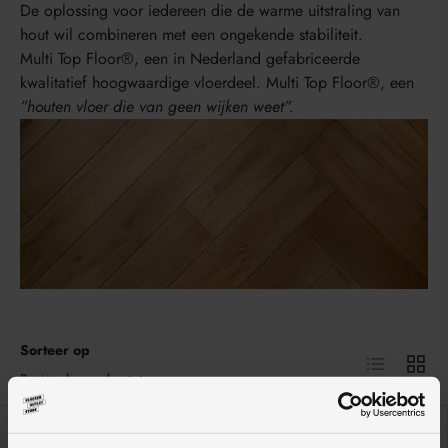
De oplossing voor iedereen die de warme uitstraling van
hout wil combineren met een ongekende stabiliteit.
Multi Top Floor®, een in Nederland gefabriceerde
kwalitatief hoogwaardige vloerdeel. Multi Top Floor®, een
”houten vloer die van geen wijken weet”.
Sorteer op
Lijst
Raster
Best verkopende
18% korting
13% korting