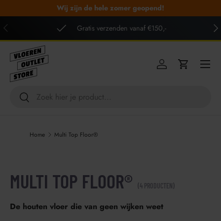
Wij zijn de hele zomer geopend!
GA NAAR INHOUD
VORIGE
VO
Gratis verzenden vanaf €150,-
Menu
Inloggen
Winkelwag
Zoeken
Zoeken
Home
Multi Top Floor®
MULTI TOP FLOOR®
(4 PRODUCTEN)
De houten vloer die van geen wijken weet