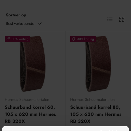
Sorteer op
Lijst
Raster
Best verkopende
30% korting
30% korting
Hermes Schuurmaterialen
Hermes Schuurmaterialen
Schuurband korrel 60,
Schuurband korrel 80,
105 x 620 mm Hermes
105 x 620 mm Hermes
RB 320X
RB 320X