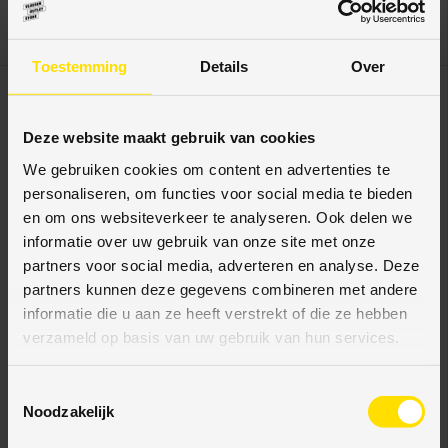
€16,10
€15,40
€23,00
€22,00
Eenheid prijs
Eenheid prijs
€1,61
/
item
€1,54
/
item
Toestemming
Details
Over
30% korting
Uitverkocht
30% korting
Deze website maakt gebruik van cookies
We gebruiken cookies om content en advertenties te
personaliseren, om functies voor social media te bieden
en om ons websiteverkeer te analyseren. Ook delen we
informatie over uw gebruik van onze site met onze
partners voor social media, adverteren en analyse. Deze
partners kunnen deze gegevens combineren met andere
Hermes Schuurmaterialen
Hermes Schuurmaterialen
informatie die u aan ze heeft verstrekt of die ze hebben
Schuurband korrel 120,
Schuurband korrel 100,
verzameld op basis van uw gebruik van hun services.
105 x 620 mm Hermes
105 x 620 mm Hermes
RB 320X
RB 320X
T
Noodzakelijk
o
€14,70
€15,40
€21,00
€22,00
e
Eenheid prijs
Eenheid prijs
€1,47
/
item
€1,54
/
item