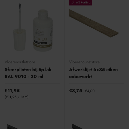
6% korting
Vloerenoutletstore
Vloerenoutletstore
Sfeerplinten bij-tip-lak
Afwerklijst 6x35 eiken
RAL 9010 - 20 ml
onbewerkt
€11,95
€3,75
€4,00
Eenheid prijs
€11,95
/
item