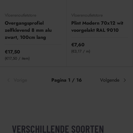
Vloerenoutletstore
Vloerenoutletstore
Overgangsprofiel
Plint Modern 70x12 wit
zelfklevend 8 mm alu
voorgelakt RAL 9010
zwart, 100cm lang
€7,60
Eenheid prijs
€17,50
€3,17
/
m
Eenheid prijs
€17,50
/
item
Vorige
Pagina 1 / 16
Volgende
VERSCHILLENDE SOORTEN