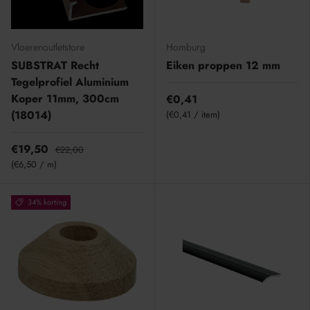
Vloerenoutletstore
Homburg
SUBSTRAT Recht
Eiken proppen 12 mm
Tegelprofiel Aluminium
Koper 11mm, 300cm
€0,41
(18014)
Eenheid prijs
€0,41
/
item
€19,50
€22,00
Eenheid prijs
€6,50
/
m
34% korting