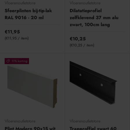
Vloerenoutletstore
Vloerenoutletstore
Sfeerplinten bij-tip-lak
Dilatatieprofiel
RAL 9016 - 20 ml
zelfklevend 37 mm alu
zwart, 100cm lang
€11,95
Eenheid prijs
€11,95
/
item
€10,25
Eenheid prijs
€10,25
/
item
11% korting
Vloerenoutletstore
Vloerenoutletstore
Plint Modern 90x15 wit
Trapproffiel zwart 60