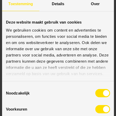
zwart, 300 cm lang
gefolied
Toestemming
Details
Over
€29,95
€6,75
Eenheid prijs
Eenheid prijs
€9,98
/
m
€2,81
/
m
Deze website maakt gebruik van cookies
We gebruiken cookies om content en advertenties te
personaliseren, om functies voor social media te bieden
en om ons websiteverkeer te analyseren. Ook delen we
informatie over uw gebruik van onze site met onze
partners voor social media, adverteren en analyse. Deze
partners kunnen deze gegevens combineren met andere
informatie die u aan ze heeft verstrekt of die ze hebben
verzameld op basis van uw gebruik van hun services.
T
Vloerenoutletstore
Vloerenoutletstore
Noodzakelijk
o
Watervaste kunststof plint
Hoeklijnprofiel
e
recht wit 15x120mm 2,4
zelfklevend 20 mm goud,
s
meter
270cm lang
Voorkeuren
t