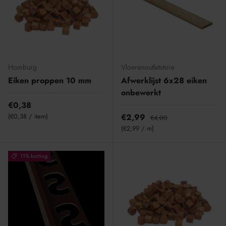
Homburg
Vloerenoutletstore
Eiken proppen 10 mm
Afwerklijst 6x28 eiken
onbewerkt
€0,38
Eenheid prijs
€0,38
/
item
€2,99
€4,00
Eenheid prijs
€2,99
/
m
11% korting