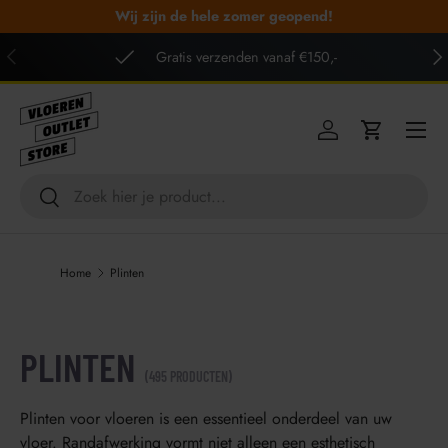
Wij zijn de hele zomer geopend!
GA NAAR INHOUD
VORIGE
VO
Gratis verzenden vanaf €150,-
Menu
Inloggen
Winkelwag
Zoeken
Zoeken
Home
Plinten
PLINTEN
(495 PRODUCTEN)
Plinten voor vloeren is een essentieel onderdeel van uw
vloer. Randafwerking vormt niet alleen een esthetisch