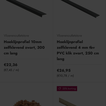
Vloerenoutletstore
Vloerenoutletstore
Hoeklijnprofiel 10mm
Hoeklijnprofiel
zelfklevend zwart, 300
zelfklevend 4 mm tbv
cm lang
PVC klik zwart, 250 cm
lang
€22,36
Eenheid prijs
€7,45
/
m
€26,95
Eenheid prijs
€10,78
/
m
25% korting