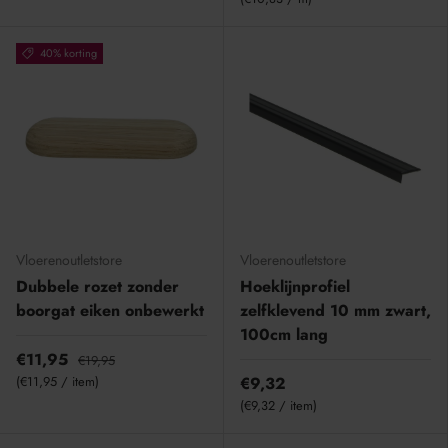
40% korting
Vloerenoutletstore
Vloerenoutletstore
Dubbele rozet zonder
Hoeklijnprofiel
boorgat eiken onbewerkt
zelfklevend 10 mm zwart,
100cm lang
€11,95
€19,95
Eenheid prijs
€11,95
/
item
€9,32
Eenheid prijs
€9,32
/
item