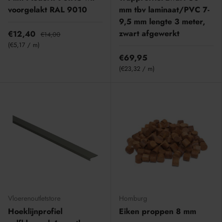
voorgelakt RAL 9010
mm tbv laminaat/PVC 7-
9,5 mm lengte 3 meter,
zwart afgewerkt
€12,40
€14,00
Eenheid prijs
€5,17
/
m
€69,95
Eenheid prijs
€23,32
/
m
Vloerenoutletstore
Homburg
Hoeklijnprofiel
Eiken proppen 8 mm