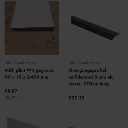
Vloerenoutletstore
Vloerenoutletstore
MDF plint Wit gegrond
Overgangsprofiel
90 x 15 x 2400 mm.
zelfklevend 8 mm alu
zwart, 270cm lang
€8,87
Eenheid prijs
€3,70
/
m
€32,15