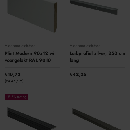
Vloerenoutletstore
Vloerenoutletstore
Plint Modern 90x12 wit
Luikprofiel zilver, 250 cm
voorgelakt RAL 9010
lang
€10,72
€42,35
Eenheid prijs
€4,47
/
m
6% korting