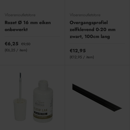
Vloerenoutletstore
Vloerenoutletstore
Rozet Ø 16 mm eiken
Overgangsprofiel
onbewerkt
zelfklevend 0-20 mm
zwart, 100cm lang
€6,25
€9,50
Eenheid prijs
€6,25
/
item
€12,95
Eenheid prijs
€12,95
/
item