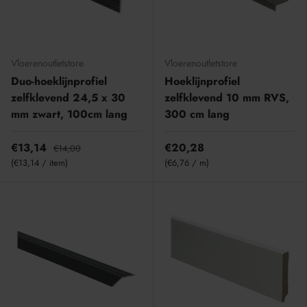
Vloerenoutletstore
Vloerenoutletstore
Duo-hoeklijnprofiel
Hoeklijnprofiel
zelfklevend 24,5 x 30
zelfklevend 10 mm RVS,
mm zwart, 100cm lang
300 cm lang
€13,14
€20,28
€14,00
Eenheid prijs
Eenheid prijs
€13,14
/
item
€6,76
/
m