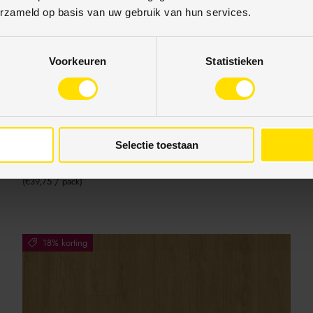
erzameld op basis van uw gebruik van hun services.
Voorkeuren
Statistieken
Douwes Dekker
Douwes Dekker Spontaan Plank Dille, landelijk
donker eiken zonder velling
Selectie toestaan
€16,42
€18,59
Eenheid prijs
€39,75
/
pack
18% korting