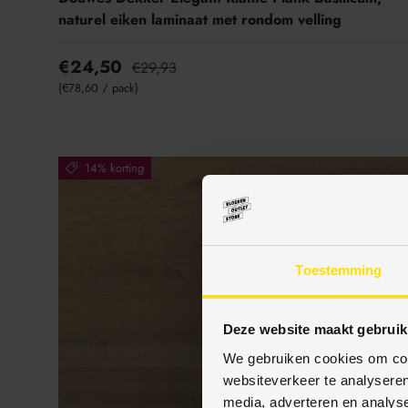
naturel eiken laminaat met rondom velling
€24,50
€29,93
Eenheid prijs
€78,60
/
pack
14% korting
Toestemming
Deze website maakt gebruik
We gebruiken cookies om cont
websiteverkeer te analyseren
media, adverteren en analys