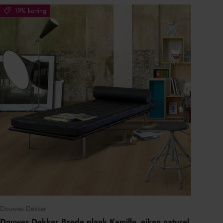
19% korting
Douwes Dekker
Douwes Dekker Brede plank Kamille, eiken naturel