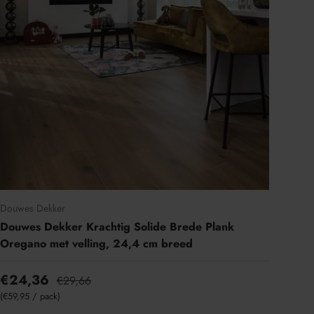
Douwes Dekker
Douwes Dekker Krachtig Solide Brede Plank
Oregano met velling, 24,4 cm breed
€24,36
€29,66
Eenheid prijs
€59,95
/
pack