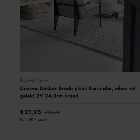
Douwes Dekker
Douwes Dekker Brede plank Koriander, eiken wit
gelakt 2V 24,3cm breed
€21,95
€26,99
Eenheid prijs
€47,98
/
pack