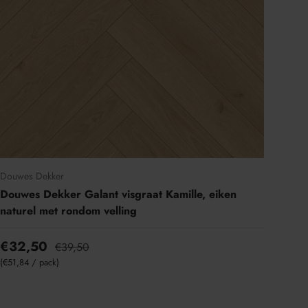
Douwes Dekker
Douwes Dekker Galant visgraat Kamille, eiken
naturel met rondom velling
€32,50
€39,50
Eenheid prijs
€51,84
/
pack