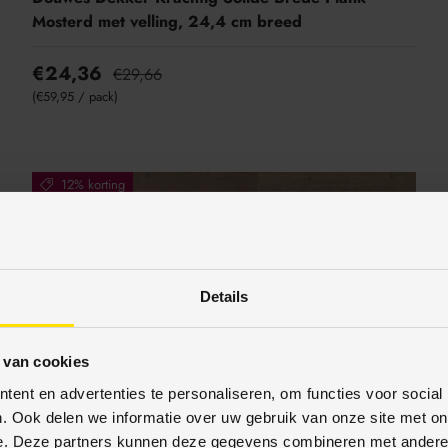
Mosterd met velling, 24,4 cm breed
€24,36
€29,66
Eenheid prijs
€59,95
/
pack
12% korting
Details
 van cookies
ent en advertenties te personaliseren, om functies voor social
. Ook delen we informatie over uw gebruik van onze site met on
e. Deze partners kunnen deze gegevens combineren met andere i