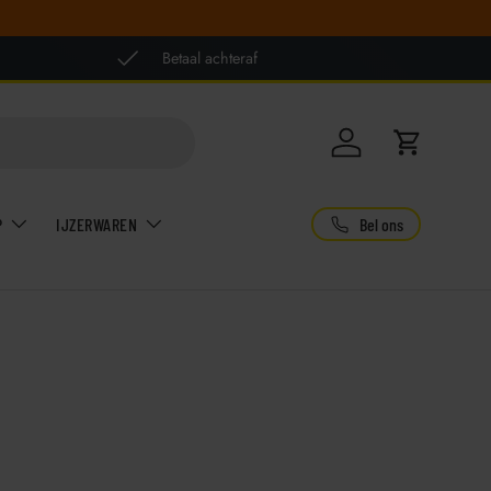
Betaal achteraf
Inloggen
Winkelwag
Bel ons
P
IJZERWAREN