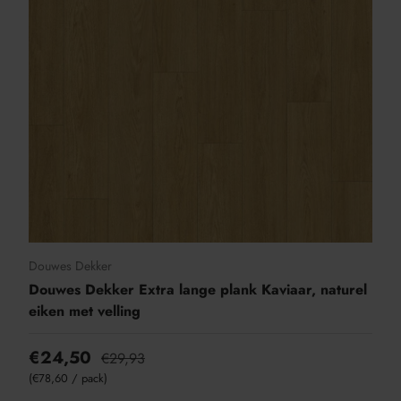
Douwes Dekker
Douwes Dekker Extra lange plank Kaviaar, naturel
eiken met velling
€24,50
€29,93
Eenheid prijs
€78,60
/
pack