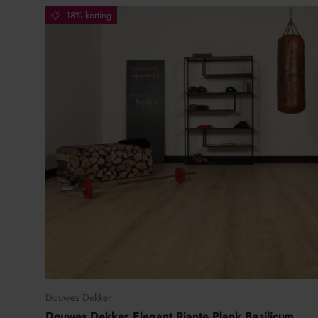
18% korting
Douwes Dekker
Douwes Dekker Elegant Riante Plank Basilicum,