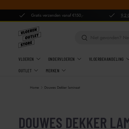
GA NAAR INHOUD
Gratis verzenden vanaf €150,-
9,2 
Zoeken
Zoeken
VLOEREN
ONDERVLOEREN
VLOERBEHANDELING
OUTLET
MERKEN
Home
Douwes Dekker laminaat
DOUWES DEKKER LA