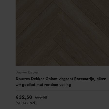
t
i
e
Douwes Dekker
Douwes Dekker Galant visgraat Rozemarijn, eiken
wit geolied met rondom velling
€32,50
€39,50
Eenheid prijs
€51,84
/
pack