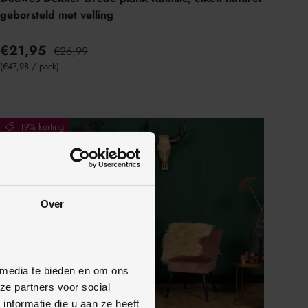
geborsteld met velling
€21,95
€26,99
Eenheid prijs
€47,98
/
pack
19% korting
Over
 media te bieden en om ons
ze partners voor social
nformatie die u aan ze heeft