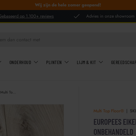
Wij zijn de hele zomer geopend!
Gebaseerd op 1.100+ reviews
Advies in onze showroom
ONDERHOUD
PLINTEN
LIJM & KIT
GEREEDSCHA
Europees Eiken 18,5 cm Rustiek AB Multi Top Floor® Onbehandeld
Multi Top Floor®
|
SK
EUROPEES EIKE
ONBEHANDELD