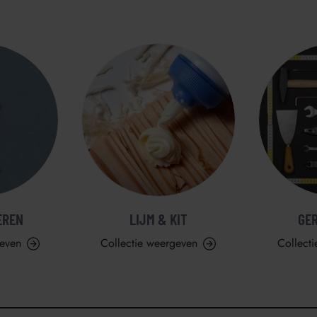
EREN
LIJM & KIT
GE
geven
Collectie weergeven
Collect