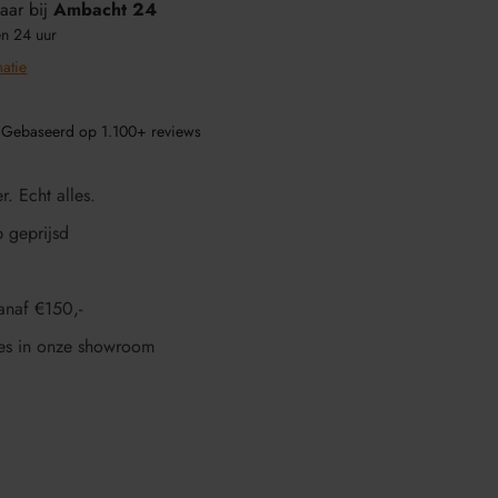
aar bij
Ambacht 24
en 24 uur
matie
 Gebaseerd op 1.100+ reviews
r. Echt alles.
p geprijsd
anaf €150,-
es in onze showroom