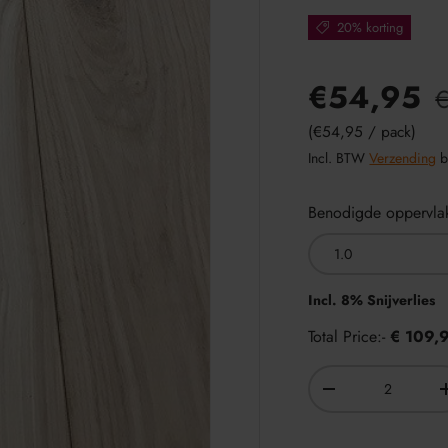
20% korting
€54,95
Eenheid prijs
€54,95
/
pack
Incl. BTW
Verzending
b
Benodigde oppervlak
Incl. 8% Snijverlies
Total Price:-
€ 109,
Aantal
-