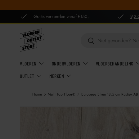
GA NAAR INHOUD
Gratis verzenden vanaf €150,-
9,2 
Zoeken
Zoeken
VLOEREN
ONDERVLOEREN
VLOERBEHANDELING
OUTLET
MERKEN
Home
Multi Top Floor®