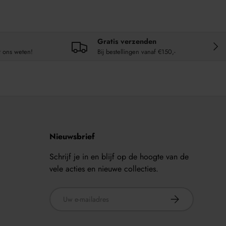
Gratis verzenden
VOL
t ons weten!
Bij bestellingen vanaf €150,-
Nieuwsbrief
Schrijf je in en blijf op de hoogte van de
vele acties en nieuwe collecties.
E-mailadres
ABONNEER