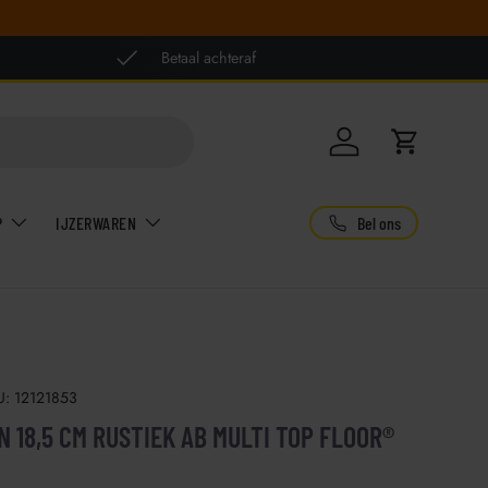
Betaal achteraf
Inloggen
Winkelwag
Bel ons
P
IJZERWAREN
U:
12121853
N 18,5 CM RUSTIEK AB MULTI TOP FLOOR®