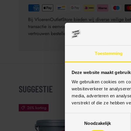
Bij VloerenOutletStore bieden wij diverse veilige 
transactie is eenvoudig, veilig en gegarandeerd be
vertrouwen bestellen.
Toestemming
Deze website maakt gebruik
We gebruiken cookies om cont
SUGGESTIE
websiteverkeer te analyseren
media, adverteren en analys
verstrekt of die ze hebben v
26% korting
1% korting
T
Noodzakelijk
o
e