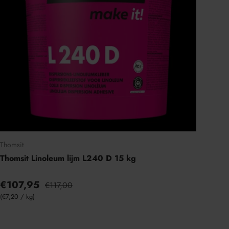
Thomsit
Thomsit Linoleum lijm L240 D 15 kg
€107,95
€117,00
Eenheid prijs
€7,20
/
kg