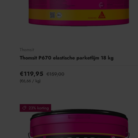
t
i
e
Thomsit
Thomsit P670 elastische parketlijm 18 kg
€119,95
€159,00
Eenheid prijs
€6,66
/
kg
23% korting