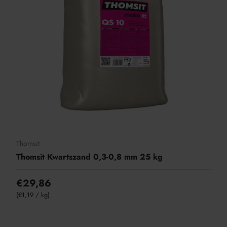
Thomsit
Thomsit Kwartszand 0,3-0,8 mm 25 kg
€29,86
Eenheid prijs
€1,19
/
kg