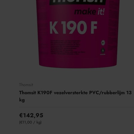
Thomsit
Thomsit K190F vezelversterkte PVC/rubberlijm 13
kg
€142,95
Eenheid prijs
€11,00
/
kg