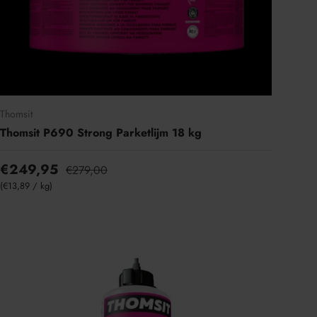
Thomsit
Thomsit P690 Strong Parketlijm 18 kg
€249,95
€279,00
Eenheid prijs
€13,89
/
kg