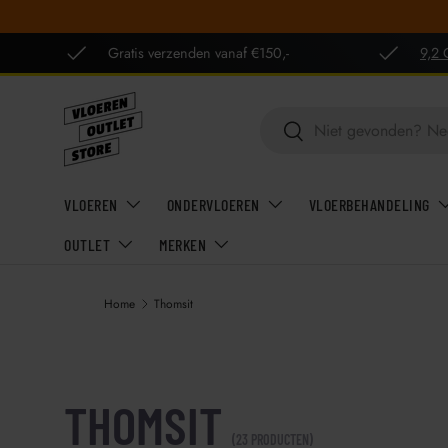
GA NAAR INHOUD
Gratis verzenden vanaf €150,-
9,2 
Zoeken
Zoeken
VLOEREN
ONDERVLOEREN
VLOERBEHANDELING
OUTLET
MERKEN
Home
Thomsit
THOMSIT
(23 PRODUCTEN)