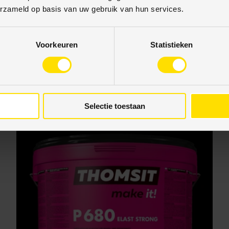
erzameld op basis van uw gebruik van hun services.
Thomsit OS PVC projectegaline 25 kg
€33,50
Voorkeuren
Statistieken
Eenheid prijs
€1,34
/
kg
Selectie toestaan
6% korting