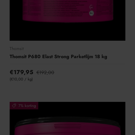
Thomsit
Thomsit P680 Elast Strong Parketlijm 18 kg
€179,95
€192,00
Eenheid prijs
€10,00
/
kg
7% korting