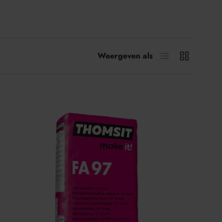
Lijst
Raster
Weergeven als