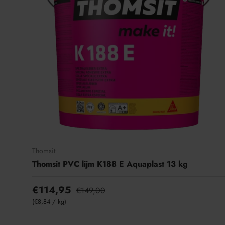
Thomsit
Thomsit PVC lijm K188 E Aquaplast 13 kg
€114,95
€149,00
Eenheid prijs
€8,84
/
kg