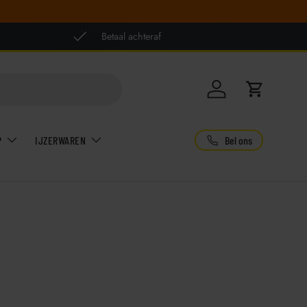
Betaal achteraf
Inloggen
Winkelwag
Bel ons
P
IJZERWAREN