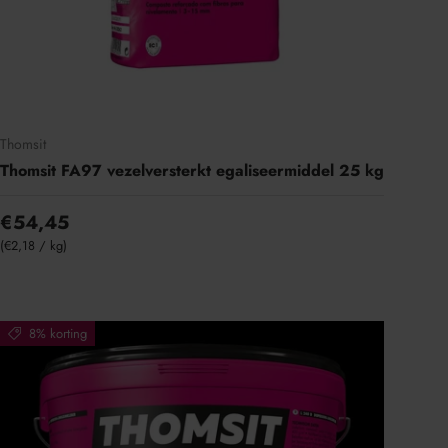
Thomsit
Thomsit FA97 vezelversterkt egaliseermiddel 25 kg
€54,45
Eenheid prijs
€2,18
/
kg
8% korting