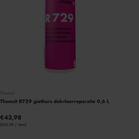
Thomsit
Thomsit R729 giethars dekvloerreparatie 0,6 L
€43,98
Eenheid prijs
€43,98
/
item