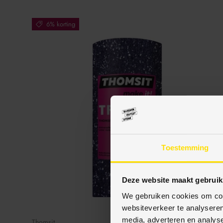
6% korting
Toestemming
Deze website maakt gebruik
We gebruiken cookies om cont
websiteverkeer te analyseren
media, adverteren en analys
Thomsit