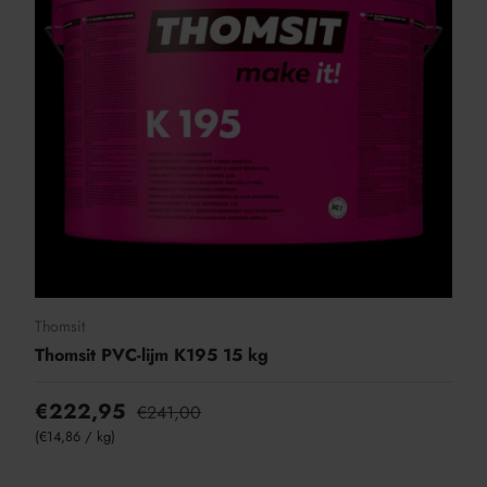
Thomsit
Thomsit PVC-lijm K195 15 kg
€222,95
€241,00
Eenheid prijs
€14,86
/
kg