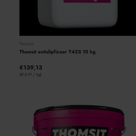
Thomsit
Thomsit antislipfixeer T425 10 kg
€139,13
Eenheid prijs
€13,91
/
kg