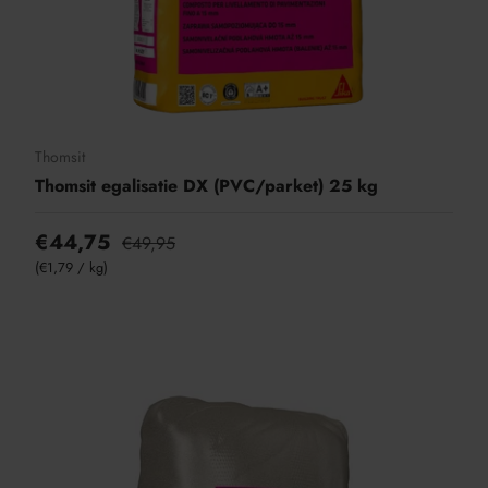
Thomsit
Thomsit egalisatie DX (PVC/parket) 25 kg
€44,75
€49,95
Eenheid prijs
€1,79
/
kg