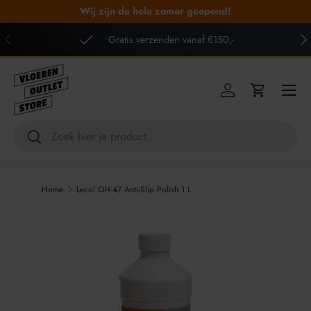
Wij zijn de hele zomer geopend!
GA NAAR INHOUD
VORIGE
VO
Gratis verzenden vanaf €150,-
Menu
Inloggen
Winkelwag
Zoeken
Zoeken
Home
Lecol OH-47 Anti-Slip Polish 1 L