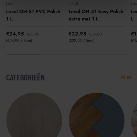
Lecol
Lecol
Lec
Lecol OH-51 PVC Polish
Lecol OH-41 Easy Polish
Le
1 L
extra mat 1 L
L
€24,95
€22,95
€1
€33,95
€34,00
Eenheid prijs
Eenheid prijs
Een
€24,95
/
item
€22,95
/
item
€1
CATEGORIEËN
Alles