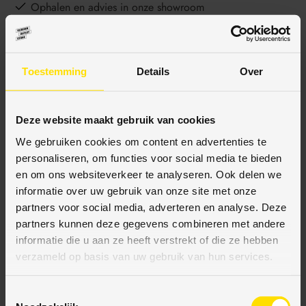
Ophalen en advies in onze showroom
Toestemming
Details
Over
BESCHRIJVING
Deze website maakt gebruik van cookies
SPECIFICATIES
We gebruiken cookies om content en advertenties te
personaliseren, om functies voor social media te bieden
en om ons websiteverkeer te analyseren. Ook delen we
informatie over uw gebruik van onze site met onze
BETAALMETHODES
partners voor social media, adverteren en analyse. Deze
partners kunnen deze gegevens combineren met andere
JE KUNT BIJ ONS BETALEN MET:
informatie die u aan ze heeft verstrekt of die ze hebben
verzameld op basis van uw gebruik van hun services.
T