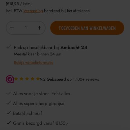
Eenheid prijs
€18,95
/
item
Incl. BTW
Verzending
berekend bij het afrekenen.
Aantal
TOEVOEGEN AAN WINKELWAGEN
-
+
Pick-up beschikbaar bij
Ambacht 24
Meestal klaar binnen 24 uur
Bekijk winkelinformatie
9,2 Gebaseerd op 1.100+ reviews
Alles voor je vloer. Echt alles.
Alles superscherp geprijsd
Betaal achteraf
Gratis bezorgd vanaf €150,-