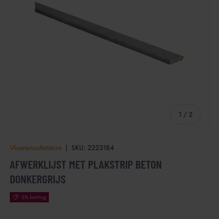
van
1
/
2
Vloerenoutletstore
|
SKU:
2223184
AFWERKLIJST MET PLAKSTRIP BETON
DONKERGRIJS
6% korting