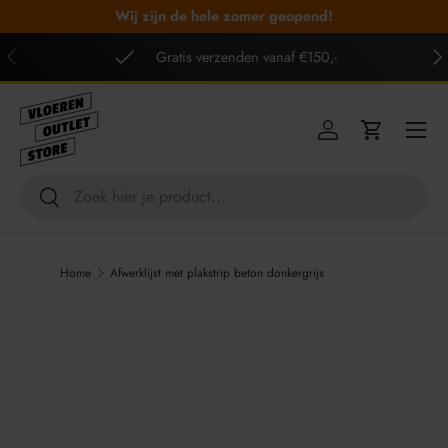
Wij zijn de hele zomer geopend!
GA NAAR INHOUD
VORIGE
VO
Gratis verzenden vanaf €150,-
Menu
Inloggen
Winkelwag
Zoeken
Zoeken
Home
Afwerklijst met plakstrip beton donkergrijs