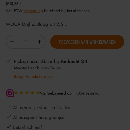
Eenheid prijs
€18,38
/
l
Incl. BTW
Verzending
berekend bij het afrekenen.
WOCA Drijfhoutloog wit 2,5 L
Aantal
TOEVOEGEN AAN WINKELWAGEN
-
+
Pick-up beschikbaar bij
Ambacht 24
Meestal klaar binnen 24 uur
Bekijk winkelinformatie
9,2 Gebaseerd op 1.100+ reviews
Alles voor je vloer. Echt alles.
Alles superscherp geprijsd
Betaal achteraf