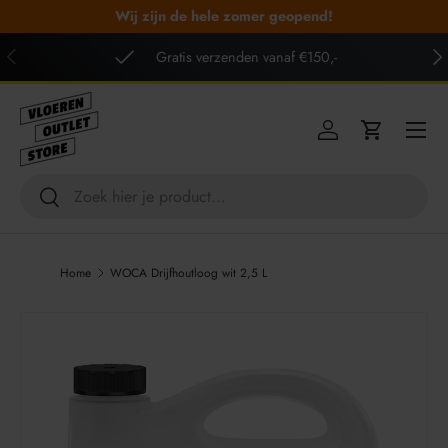
Wij zijn de hele zomer geopend!
GA NAAR INHOUD
VORIGE
VO
Gratis verzenden vanaf €150,-
Menu
Inloggen
Winkelwag
Zoeken
Zoeken
Home
WOCA Drijfhoutloog wit 2,5 L