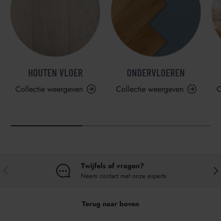
HOUTEN VLOER
ONDERVLOEREN
Collectie weergeven
Collectie weergeven
C
Twijfels of vragen?
VORIGE
VO
Neem contact met onze experts
Terug naar boven