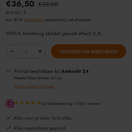
€36,50
€59,00
Eenheid prijs
€14,60
/
l
Incl. BTW
Verzending
berekend bij het afrekenen.
WOCA Antiekloog (dubbel gerookt effect) 2,5L
Aantal
TOEVOEGEN AAN WINKELWAGEN
-
+
Pick-up beschikbaar bij
Ambacht 24
Meestal klaar binnen 24 uur
Bekijk winkelinformatie
9,2 Gebaseerd op 1.100+ reviews
Alles voor je vloer. Echt alles.
Alles superscherp geprijsd