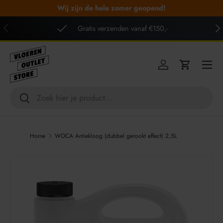
Wij zijn de hele zomer geopend!
GA NAAR INHOUD
VORIGE
VO
Gratis verzenden vanaf €150,-
Menu
Inloggen
Winkelwag
Zoeken
Zoeken
Home
WOCA Antiekloog (dubbel gerookt effect) 2,5L