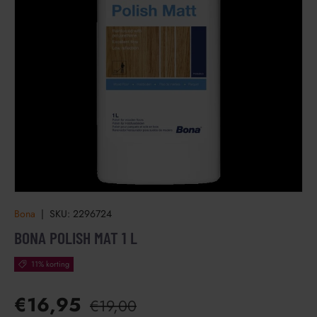
Bona
|
SKU:
2296724
BONA POLISH MAT 1 L
11% korting
€16,95
€19,00