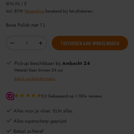
Eenheid prijs
€16,95
/
l
Incl. BTW
Verzending
berekend bij het afrekenen.
Bona Polish mat 1 L
Aantal
TOEVOEGEN AAN WINKELWAGEN
-
+
Pick-up beschikbaar bij
Ambacht 24
Meestal klaar binnen 24 uur
Bekijk winkelinformatie
9,2 Gebaseerd op 1.100+ reviews
Alles voor je vloer. Echt alles.
Alles superscherp geprijsd
Betaal achteraf