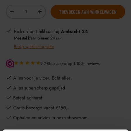
Aantal
TOEVOEGEN AAN WINKELWAGEN
-
+
Pick-up beschikbaar bij
Ambacht 24
Meestal klaar binnen 24 uur
Bekijk winkelinformatie
9,2 Gebaseerd op 1.100+ reviews
Alles voor je vloer. Echt alles.
Alles superscherp geprijsd
Betaal achteraf
Gratis bezorgd vanaf €150,-
Ophalen en advies in onze showroom