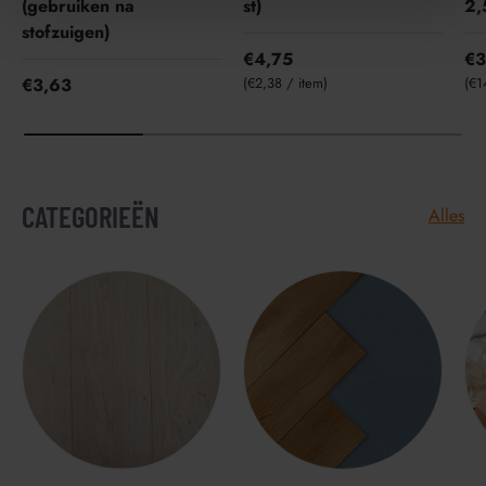
(gebruiken na
st)
2,
stofzuigen)
€4,75
€
Eenheid prijs
Een
€3,63
€2,38
/
item
€1
CATEGORIEËN
Alles