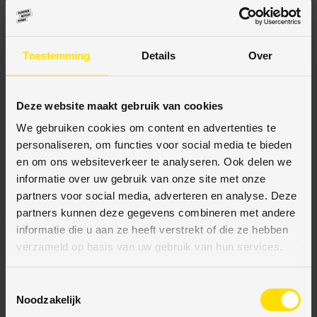
BESCHRIJVING
Toestemming
Details
Over
SPECIFICATIES
Deze website maakt gebruik van cookies
We gebruiken cookies om content en advertenties te
personaliseren, om functies voor social media te bieden
en om ons websiteverkeer te analyseren. Ook delen we
BETAALMETHODES
informatie over uw gebruik van onze site met onze
partners voor social media, adverteren en analyse. Deze
JE KUNT BIJ ONS BETALEN MET:
partners kunnen deze gegevens combineren met andere
informatie die u aan ze heeft verstrekt of die ze hebben
verzameld op basis van uw gebruik van hun services.
Bij VloerenOutletStore bieden wij diverse veilige
T
Noodzakelijk
betaalmethodes aan. Uw transactie is eenvoudig,
o