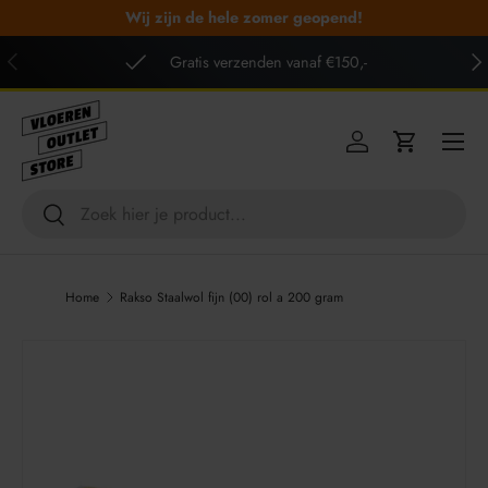
Wij zijn de hele zomer geopend!
GA NAAR INHOUD
VORIGE
VO
Gratis verzenden vanaf €150,-
Menu
Inloggen
Winkelwag
Zoeken
Zoeken
Home
Rakso Staalwol fijn (00) rol a 200 gram