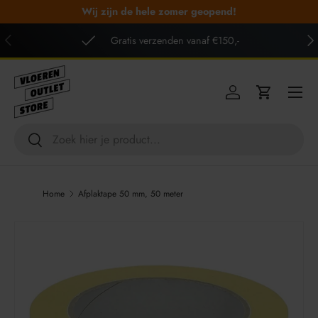
Wij zijn de hele zomer geopend!
GA NAAR INHOUD
VORIGE
VO
Gratis verzenden vanaf €150,-
Menu
Inloggen
Winkelwag
Zoeken
Zoeken
Home
Afplaktape 50 mm, 50 meter