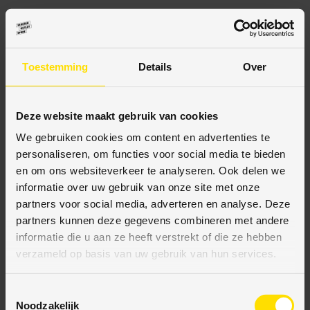
BESCHRIJVING
Toestemming
Details
Over
SPECIFICATIES
Deze website maakt gebruik van cookies
We gebruiken cookies om content en advertenties te
personaliseren, om functies voor social media te bieden
en om ons websiteverkeer te analyseren. Ook delen we
informatie over uw gebruik van onze site met onze
BETAALMETHODES
partners voor social media, adverteren en analyse. Deze
partners kunnen deze gegevens combineren met andere
JE KUNT BIJ ONS BETALEN MET:
informatie die u aan ze heeft verstrekt of die ze hebben
verzameld op basis van uw gebruik van hun services.
T
Bij VloerenOutletStore bieden wij diverse veilige
Noodzakelijk
o