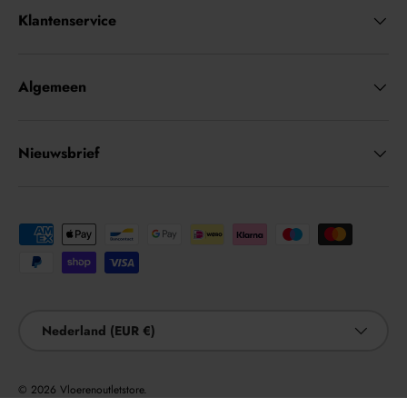
Klantenservice
Algemeen
Nieuwsbrief
Geaccepteerde betaalmethoden
Land/Regio
Nederland (EUR €)
© 2026
Vloerenoutletstore
.