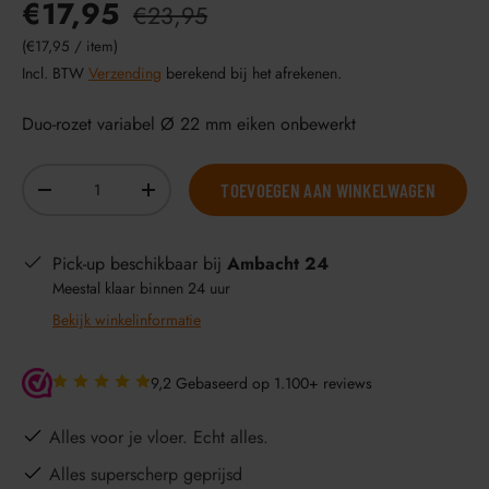
€17,95
€23,95
Eenheid prijs
€17,95
/
item
Incl. BTW
Verzending
berekend bij het afrekenen.
Duo-rozet variabel Ø 22 mm eiken onbewerkt
Aantal
TOEVOEGEN AAN WINKELWAGEN
-
+
Pick-up beschikbaar bij
Ambacht 24
Meestal klaar binnen 24 uur
Bekijk winkelinformatie
9,2 Gebaseerd op 1.100+ reviews
Alles voor je vloer. Echt alles.
Alles superscherp geprijsd