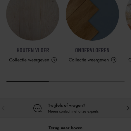
HOUTEN VLOER
ONDERVLOEREN
Collectie weergeven
Collectie weergeven
C
Twijfels of vragen?
VORIGE
VO
Neem contact met onze experts
Terug naar boven