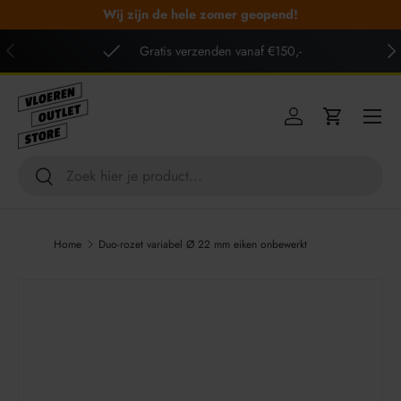
Wij zijn de hele zomer geopend!
GA NAAR INHOUD
VORIGE
VO
Gratis verzenden vanaf €150,-
Menu
Inloggen
Winkelwag
Zoeken
Zoeken
Home
Duo-rozet variabel Ø 22 mm eiken onbewerkt