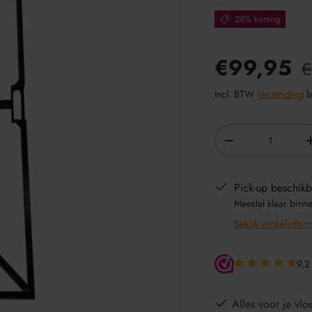
28% korting
€99,95
€
Incl. BTW
Verzending
b
Aantal
-
Pick-up beschikb
Meestal klaar binn
Bekijk winkelinfor
9,2
Alles voor je vloe