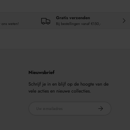
Gratis verzenden
VOL
t ons weten!
Bij bestellingen vanaf €150,-
Nieuwsbrief
Schrijf je in en blijf op de hoogte van de
vele acties en nieuwe collecties.
E-mailadres
ABONNEER