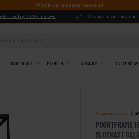
Wij zijn de hele zomer geopend!
Gebaseerd op 1.100+ reviews
Advies in onze showroom
ONDERHOUD
PLINTEN
LIJM & KIT
GEREEDSCHA
Vloerenoutletstore
|
S
POORTFRAME 18
SLOTKAST GAL