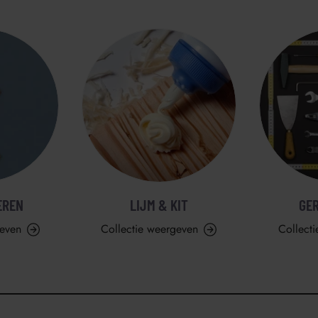
EREN
LIJM & KIT
GE
geven
Collectie weergeven
Collect