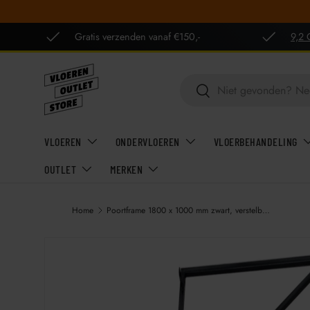
GA NAAR INHOUD
Gratis verzenden vanaf €150,-
9,2 
Zoeken
Zoeken
VLOEREN
ONDERVLOEREN
VLOERBEHANDELING
OUTLET
MERKEN
Home
Poortframe 1800 x 1000 mm zwart, verstelbaar met slotkast Galvanisch verzinkt