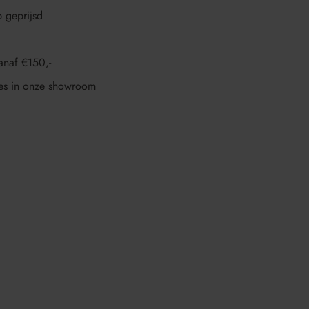
p geprijsd
anaf €150,-
es in onze showroom