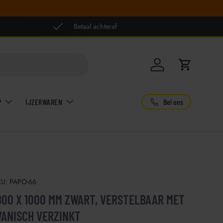
Betaal achteraf
Inloggen
Winkelwag
Bel ons
P
IJZERWAREN
KU:
PAPO-66
00 X 1000 MM ZWART, VERSTELBAAR MET
VANISCH VERZINKT