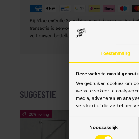
Bij VloerenOutletStore bieden wij diverse veilige 
transactie is eenvoudig, veilig en gegarandeerd be
vertrouwen bestellen.
Toestemming
Deze website maakt gebruik
We gebruiken cookies om cont
websiteverkeer te analyseren
SUGGESTIE
media, adverteren en analys
verstrekt of die ze hebben v
28% korting
37% korting
T
Noodzakelijk
o
e