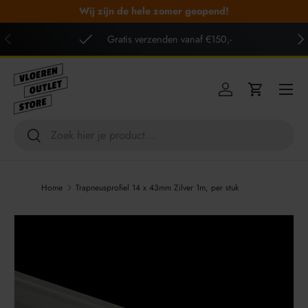
Wij zijn de hele zomer geopend!
GA NAAR INHOUD
VORIGE
VO
Gratis verzenden vanaf €150,-
Menu
Inloggen
Winkelwag
Zoeken
Zoeken
Home
Trapneusprofiel 14 x 43mm Zilver 1m, per stuk