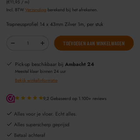
Eenheid prijs
€11,95
/
m
Incl. BTW
Verzending
berekend bij het afrekenen.
Trapneusprofiel 14 x 43mm Zilver 1m, per stuk
Aantal
TOEVOEGEN AAN WINKELWAGEN
-
+
Pick-up beschikbaar bij
Ambacht 24
Meestal klaar binnen 24 uur
Bekijk winkelinformatie
9,2 Gebaseerd op 1.100+ reviews
Alles voor je vloer. Echt alles.
Alles superscherp geprijsd
Betaal achteraf