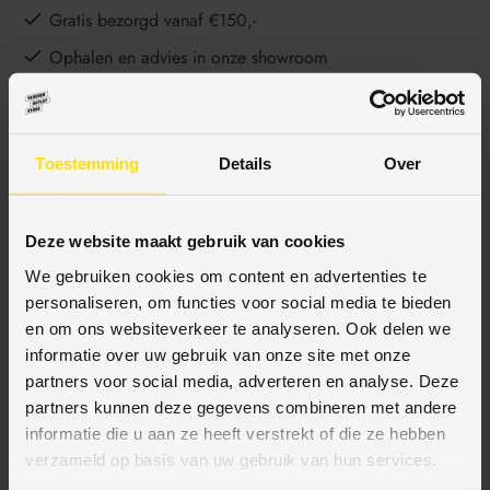
Gratis bezorgd vanaf €150,-
Ophalen en advies in onze showroom
Toestemming
Details
Over
BESCHRIJVING
Deze website maakt gebruik van cookies
SPECIFICATIES
We gebruiken cookies om content en advertenties te
personaliseren, om functies voor social media te bieden
en om ons websiteverkeer te analyseren. Ook delen we
informatie over uw gebruik van onze site met onze
BETAALMETHODES
partners voor social media, adverteren en analyse. Deze
partners kunnen deze gegevens combineren met andere
JE KUNT BIJ ONS BETALEN MET:
informatie die u aan ze heeft verstrekt of die ze hebben
verzameld op basis van uw gebruik van hun services.