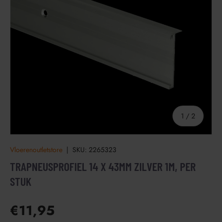
van
1
/
2
Vloerenoutletstore
|
SKU:
2265323
TRAPNEUSPROFIEL 14 X 43MM ZILVER 1M, PER
STUK
€11,95