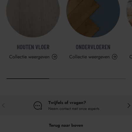
HOUTEN VLOER
ONDERVLOEREN
Collectie weergeven
Collectie weergeven
C
Twijfels of vragen?
VORIGE
VO
Neem contact met onze experts
Terug naar boven