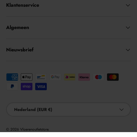
Klantenservice
Algemeen
Nieuwsbrief
Geaccepteerde betaalmethoden
Land/Regio
Nederland (EUR €)
© 2026
Vloerenoutletstore
.