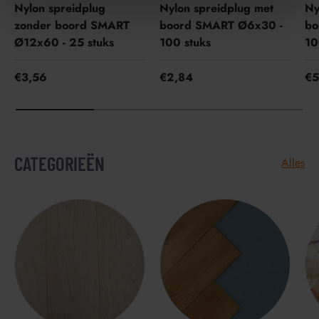
Nylon spreidplug
Nylon spreidplug met
Ny
zonder boord SMART
boord SMART Ø6x30 -
bo
Ø12x60 - 25 stuks
100 stuks
10
€3,56
€2,84
€5
CATEGORIEËN
Alles