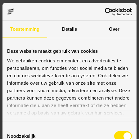
BESCHRIJVING
Toestemming
Details
Over
SPECIFICATIES
Deze website maakt gebruik van cookies
We gebruiken cookies om content en advertenties te
personaliseren, om functies voor social media te bieden
en om ons websiteverkeer te analyseren. Ook delen we
informatie over uw gebruik van onze site met onze
BETAALMETHODES
partners voor social media, adverteren en analyse. Deze
partners kunnen deze gegevens combineren met andere
JE KUNT BIJ ONS BETALEN MET:
informatie die u aan ze heeft verstrekt of die ze hebben
verzameld op basis van uw gebruik van hun services.
T
Bij VloerenOutletStore bieden wij diverse veilige
Noodzakelijk
o