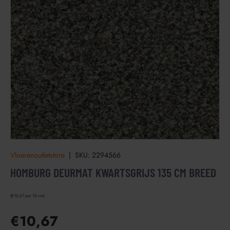
Vloerenoutletstore
|
SKU:
2294566
HOMBURG DEURMAT KWARTSGRIJS 135 CM BREED
€10,67 per 10 cm
€10,67