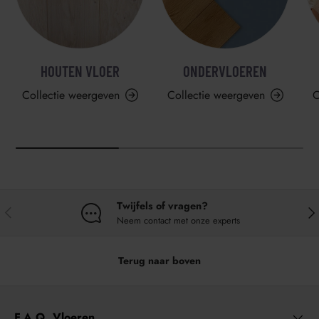
HOUTEN VLOER
ONDERVLOEREN
Collectie weergeven
Collectie weergeven
C
Twijfels of vragen?
VORIGE
VO
Neem contact met onze experts
Terug naar boven
F.A.Q. Vloeren