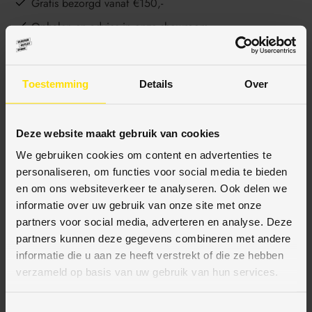
Gratis bezorgd vanaf €150,-
Ophalen en advies in onze showroom
Toestemming
Details
Over
BESCHRIJVING
Deze website maakt gebruik van cookies
SPECIFICATIES
We gebruiken cookies om content en advertenties te
personaliseren, om functies voor social media te bieden
en om ons websiteverkeer te analyseren. Ook delen we
informatie over uw gebruik van onze site met onze
partners voor social media, adverteren en analyse. Deze
BETAALMETHODES
partners kunnen deze gegevens combineren met andere
informatie die u aan ze heeft verstrekt of die ze hebben
JE KUNT BIJ ONS BETALEN MET:
verzameld op basis van uw gebruik van hun services.
T