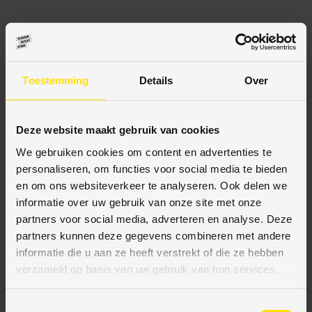
BESCHRIJVING
Toestemming
Details
Over
SPECIFICATIES
Deze website maakt gebruik van cookies
We gebruiken cookies om content en advertenties te
personaliseren, om functies voor social media te bieden
en om ons websiteverkeer te analyseren. Ook delen we
BETAALMETHODES
informatie over uw gebruik van onze site met onze
partners voor social media, adverteren en analyse. Deze
JE KUNT BIJ ONS BETALEN MET:
partners kunnen deze gegevens combineren met andere
informatie die u aan ze heeft verstrekt of die ze hebben
verzameld op basis van uw gebruik van hun services.
Bij VloerenOutletStore bieden wij diverse veilige
T