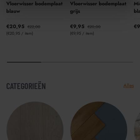
e
Vloerwisser bodemplaat
Vloerwisser bodemplaat
Mi
blauw
grijs
bl
€20,95
€9,95
€9
€22,00
€20,00
Eenheid prijs
Eenheid prijs
€20,95
/
item
€9,95
/
item
CATEGORIEËN
Alles