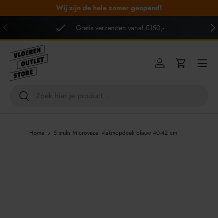
Wij zijn de hele zomer geopend!
GA NAAR INHOUD
VORIGE
VO
Gratis verzenden vanaf €150,-
Menu
Inloggen
Winkelwag
Zoeken
Zoeken
Home
5 stuks Microvezel vlakmopdoek blauw 40-42 cm