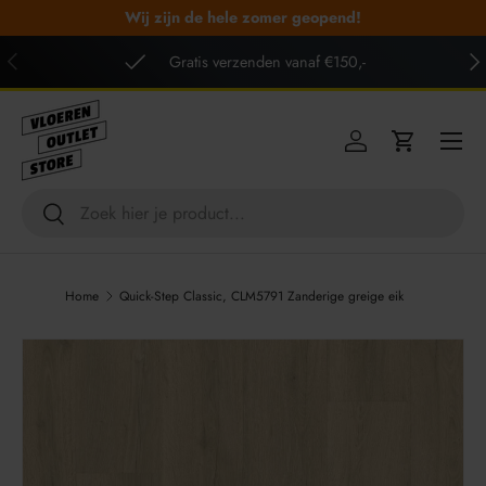
Wij zijn de hele zomer geopend!
GA NAAR INHOUD
VORIGE
VO
Gratis verzenden vanaf €150,-
Menu
Inloggen
Winkelwag
Zoeken
Zoeken
Home
Quick-Step Classic, CLM5791 Zanderige greige eik