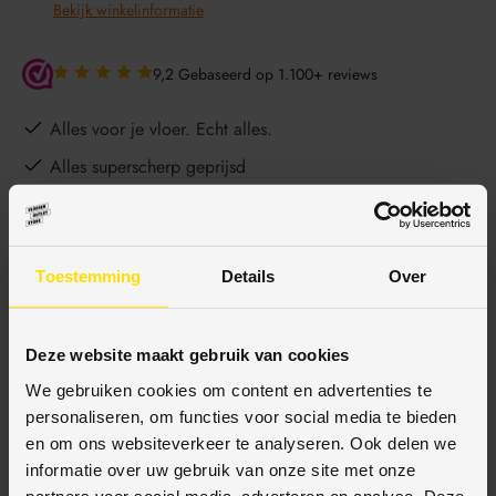
Bekijk winkelinformatie
9,2 Gebaseerd op 1.100+ reviews
Alles voor je vloer. Echt alles.
Alles superscherp geprijsd
Betaal achteraf
Gratis bezorgd vanaf €150,-
Toestemming
Details
Over
Ophalen en advies in onze showroom
Deze website maakt gebruik van cookies
BESCHRIJVING
We gebruiken cookies om content en advertenties te
personaliseren, om functies voor social media te bieden
en om ons websiteverkeer te analyseren. Ook delen we
informatie over uw gebruik van onze site met onze
SPECIFICATIES
partners voor social media, adverteren en analyse. Deze