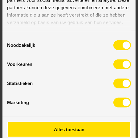
partners kunnen deze gegevens combineren met andere
informatie die u aan ze heeft verstrekt of die ze hebben
verzameld op basis van uw gebruik van hun services.
BETAALMETHODES
T
JE KUNT BIJ ONS BETALEN MET:
Noodzakelijk
o
e
s
Voorkeuren
t
e
Bij VloerenOutletStore bieden wij diverse veilige
m
Statistieken
betaalmethodes aan. Uw transactie is eenvoudig,
m
veilig en gegarandeerd beschermd. U kunt met
i
vertrouwen bestellen.
Marketing
n
g
s
s
Alles toestaan
SUGGESTIE
e