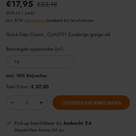
€17,95
€23,18
Eenheid prijs
€28,65
/
pack
Incl. BTW
Verzending
berekend bij het afrekenen.
Quick-Step Classic, CLM5791 Zanderige greige eik
Benodigde oppervlakte (m²)
Incl. 10% Snijverlies
Total Price:-
€ 57,30
Aantal
TOEVOEGEN AAN WINKELWAGEN
-
+
Pick-up beschikbaar bij
Ambacht 24
Meestal klaar binnen 24 uur