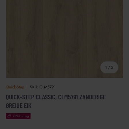
van
1
/
2
Quick-Step
|
SKU:
CLM5791
QUICK-STEP CLASSIC, CLM5791 ZANDERIGE
GREIGE EIK
23% korting