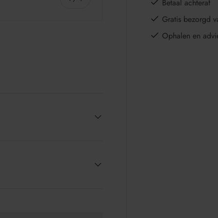
Betaal achteraf
Gratis bezorgd v
Ophalen en advi
e
llerij-weergave
lding 4 in gallerij-weergave