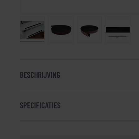
Laad afbeelding 1 in gallerij-weergave
Laad afbeelding 2 in gallerij-weergav
Laad afbeelding 3 in ga
Laad afbee
BESCHRIJVING
SPECIFICATIES