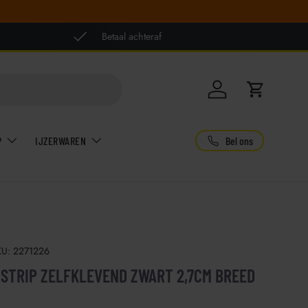
Betaal achteraf
Inloggen
Winkelwag
Bel ons
P
IJZERWAREN
KU:
2271226
 STRIP ZELFKLEVEND ZWART 2,7CM BREED