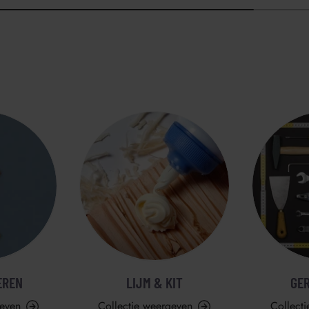
EREN
LIJM & KIT
GE
geven
Collectie weergeven
Collect