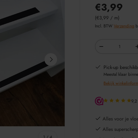
€3,99
Eenheid prijs
€3,99
/
m
Incl. BTW
Verzending
b
Aantal
-
VOLGENDE
Pick-up beschikb
Meestal klaar binn
Bekijk winkelinfor
9,2
Alles voor je vloe
Alles superscher
van
1
/
4