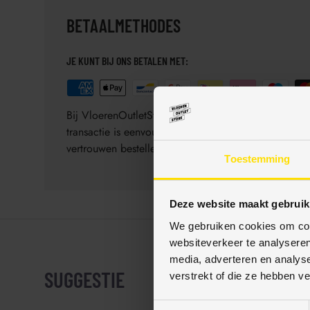
BETAALMETHODES
JE KUNT BIJ ONS BETALEN MET:
Bij VloerenOutletStore bieden wij diverse veilige 
transactie is eenvoudig, veilig en gegarandeerd be
vertrouwen bestellen.
Toestemming
Deze website maakt gebruik
We gebruiken cookies om cont
websiteverkeer te analyseren
media, adverteren en analys
SUGGESTIE
verstrekt of die ze hebben v
T