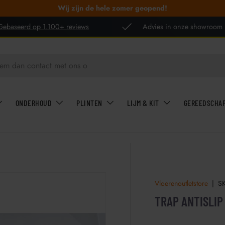
Wij zijn de hele zomer geopend!
Gebaseerd op 1.100+ reviews
Advies in onze showroom
ONDERHOUD
PLINTEN
LIJM & KIT
GEREEDSCHA
Vloerenoutletstore
|
S
TRAP ANTISLIP