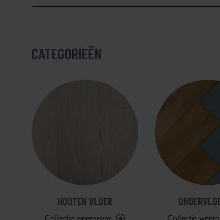
e
CATEGORIEËN
HOUTEN VLOER
ONDERVLO
Collectie weergeven
Collectie weer