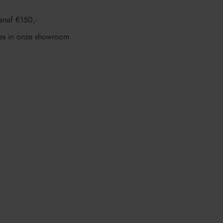
anaf €150,-
es in onze showroom