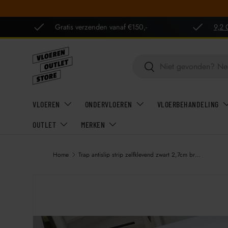
GA NAAR INHOUD
Gratis verzenden vanaf €150,-
9,2 
Zoeken
Zoeken
VLOEREN
ONDERVLOEREN
VLOERBEHANDELING
OUTLET
MERKEN
Home
Trap antislip strip zelfklevend zwart 2,7cm breed