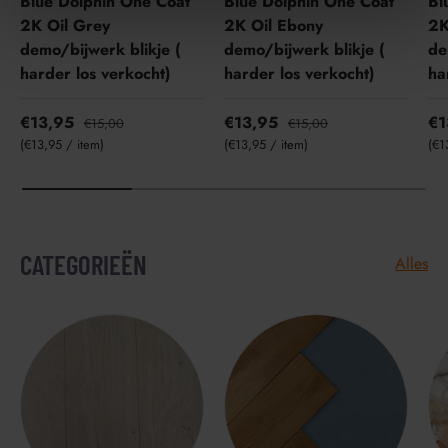
Blue Dolphin One Coat
Blue Dolphin One Coat
Bl
2K Oil Grey
2K Oil Ebony
2K
demo/bijwerk blikje (
demo/bijwerk blikje (
de
harder los verkocht)
harder los verkocht)
ha
€13,95
€13,95
€1
€15,00
€15,00
Eenheid prijs
Eenheid prijs
Een
€13,95
/
item
€13,95
/
item
€1
CATEGORIEËN
Alles