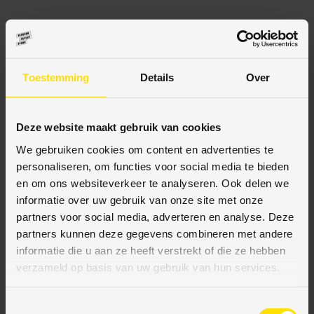
BESCHRIJVING
Toestemming
Details
Over
SPECIFICATIES
Deze website maakt gebruik van cookies
We gebruiken cookies om content en advertenties te
personaliseren, om functies voor social media te bieden
BETAALMETHODES
en om ons websiteverkeer te analyseren. Ook delen we
informatie over uw gebruik van onze site met onze
partners voor social media, adverteren en analyse. Deze
JE KUNT BIJ ONS BETALEN MET:
partners kunnen deze gegevens combineren met andere
informatie die u aan ze heeft verstrekt of die ze hebben
verzameld op basis van uw gebruik van hun services.
Bij VloerenOutletStore bieden wij diverse veilige
T
betaalmethodes aan. Uw transactie is eenvoudig,