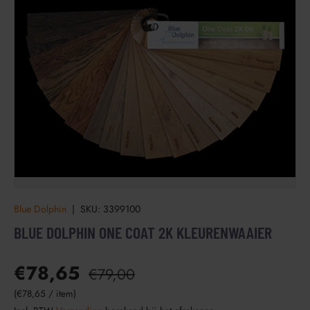
Blue Dolphin
|
SKU:
3399100
BLUE DOLPHIN ONE COAT 2K KLEURENWAAIER
€78,65
€79,00
Eenheid prijs
€78,65
/
item