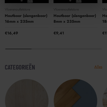
e
Vloerenoutletstore
Vloerenoutletstore
Vlo
Houtboor (slangenboor)
Houtboor (slangenboor)
Ho
16mm x 235mm
8mm x 235mm
18
€16,49
€9,41
€1
CATEGORIEËN
Alles