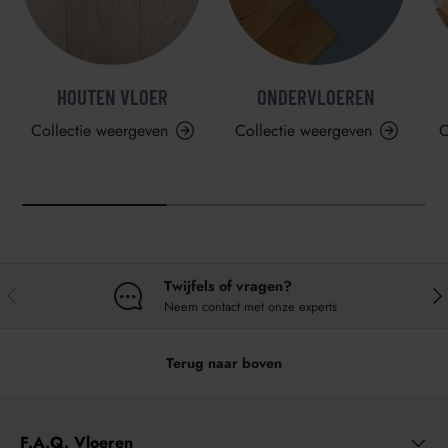
HOUTEN VLOER
ONDERVLOEREN
Collectie weergeven
Collectie weergeven
C
Twijfels of vragen?
VORIGE
VO
Neem contact met onze experts
Terug naar boven
F.A.Q. Vloeren