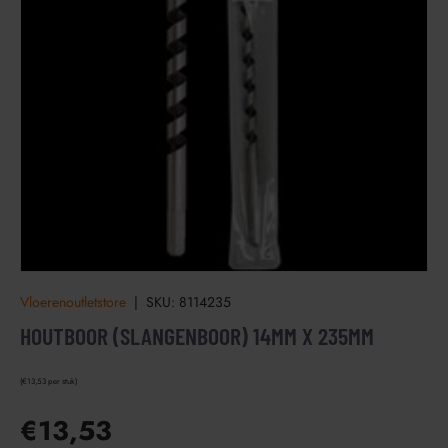
Vloerenoutletstore
|
SKU:
8114235
HOUTBOOR (SLANGENBOOR) 14MM X 235MM
€13,53 per stuk
€13,53