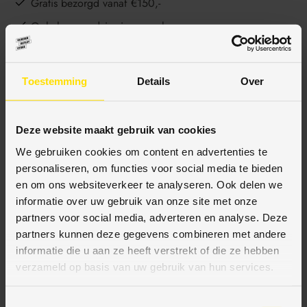
Gratis bezorgd vanaf €150,-
Ophalen en advies in onze showroom
Toestemming
Details
Over
BESCHRIJVING
Deze website maakt gebruik van cookies
SPECIFICATIES
We gebruiken cookies om content en advertenties te
personaliseren, om functies voor social media te bieden
en om ons websiteverkeer te analyseren. Ook delen we
informatie over uw gebruik van onze site met onze
partners voor social media, adverteren en analyse. Deze
BETAALMETHODES
partners kunnen deze gegevens combineren met andere
informatie die u aan ze heeft verstrekt of die ze hebben
JE KUNT BIJ ONS BETALEN MET:
verzameld op basis van uw gebruik van hun services.
T