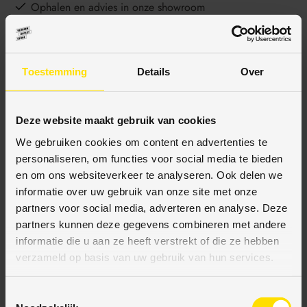
Ophalen en advies in onze showroom
Toestemming
Details
Over
BESCHRIJVING
Deze website maakt gebruik van cookies
SPECIFICATIES
We gebruiken cookies om content en advertenties te
personaliseren, om functies voor social media te bieden
en om ons websiteverkeer te analyseren. Ook delen we
informatie over uw gebruik van onze site met onze
BETAALMETHODES
partners voor social media, adverteren en analyse. Deze
partners kunnen deze gegevens combineren met andere
JE KUNT BIJ ONS BETALEN MET:
informatie die u aan ze heeft verstrekt of die ze hebben
verzameld op basis van uw gebruik van hun services.
T