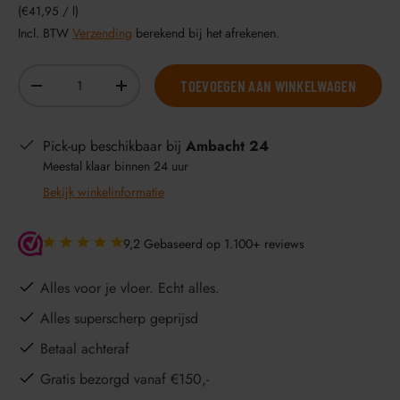
Eenheid prijs
€41,95
/
l
Incl. BTW
Verzending
berekend bij het afrekenen.
Aantal
TOEVOEGEN AAN WINKELWAGEN
-
+
Pick-up beschikbaar bij
Ambacht 24
Meestal klaar binnen 24 uur
Bekijk winkelinformatie
9,2 Gebaseerd op 1.100+ reviews
Alles voor je vloer. Echt alles.
Alles superscherp geprijsd
Betaal achteraf
Gratis bezorgd vanaf €150,-