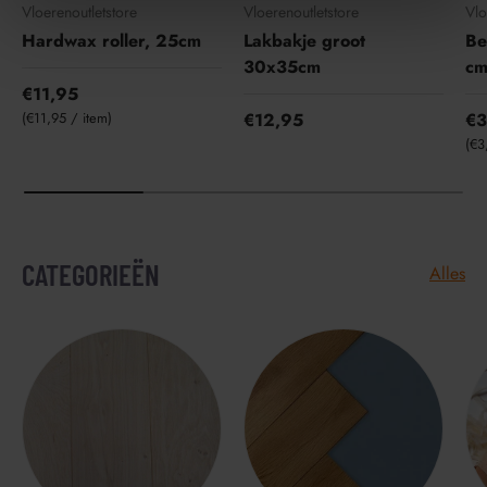
Vloerenoutletstore
Vloerenoutletstore
Vlo
Hardwax roller, 25cm
Lakbakje groot
Be
30x35cm
c
€11,95
Eenheid prijs
€11,95
/
item
€12,95
€3
Een
€3
CATEGORIEËN
Alles