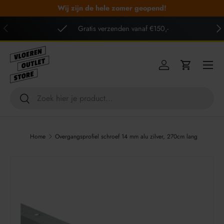
Wij zijn de hele zomer geopend!
GA NAAR INHOUD
VORIGE
VO
Gratis verzenden vanaf €150,-
Menu
Inloggen
Winkelwag
Zoeken
Zoeken
Home
Overgangsprofiel schroef 14 mm alu zilver, 270cm lang