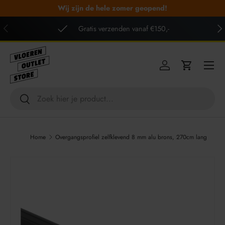
Wij zijn de hele zomer geopend!
GA NAAR INHOUD
VORIGE
VO
Gratis verzenden vanaf €150,-
Menu
Inloggen
Winkelwag
Zoeken
Zoeken
Home
Overgangsprofiel zelfklevend 8 mm alu brons, 270cm lang