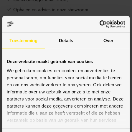
Ophalen en advies in onze showroom
BESCHRIJVING
Toestemming
Details
Over
Deze website maakt gebruik van cookies
SPECIFICATIES
We gebruiken cookies om content en advertenties te
personaliseren, om functies voor social media te bieden
en om ons websiteverkeer te analyseren. Ook delen we
informatie over uw gebruik van onze site met onze
BETAALMETHODES
partners voor social media, adverteren en analyse. Deze
partners kunnen deze gegevens combineren met andere
JE KUNT BIJ ONS BETALEN MET:
informatie die u aan ze heeft verstrekt of die ze hebben
verzameld op basis van uw gebruik van hun services.