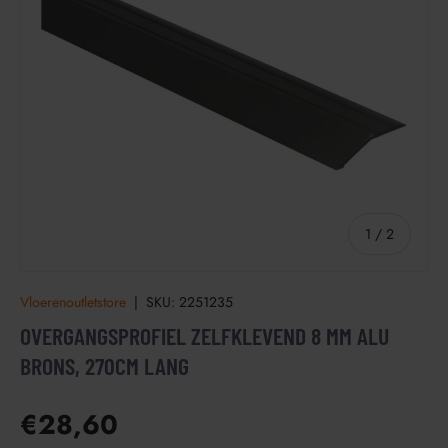
van
1
/
2
Vloerenoutletstore
|
SKU:
2251235
OVERGANGSPROFIEL ZELFKLEVEND 8 MM ALU
BRONS, 270CM LANG
€28,60