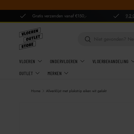
GA NAAR INHOUD
Gratis verzenden vanaf €150,-
9,2 
Zoeken
Zoeken
VLOEREN
ONDERVLOEREN
VLOERBEHANDELING
OUTLET
MERKEN
Home
Afwerklijst met plakstrip eiken wit gelakt