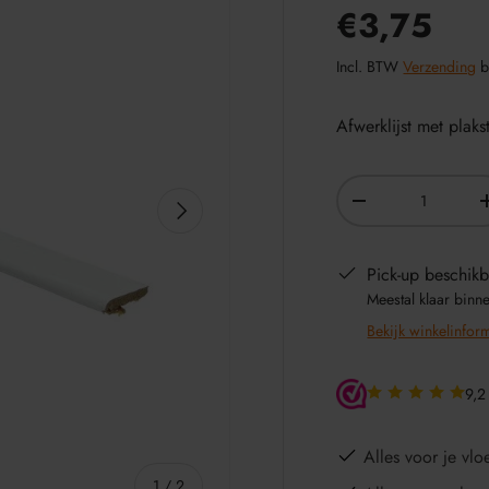
€3,75
Incl. BTW
Verzending
b
Afwerklijst met plaks
Aantal
VOLGENDE
-
Pick-up beschikb
Meestal klaar binn
Bekijk winkelinfor
9,2
Alles voor je vloe
van
1
/
2