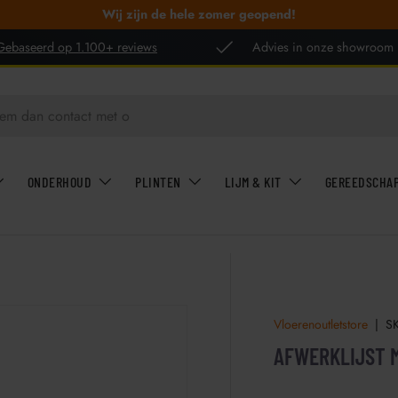
Wij zijn de hele zomer geopend!
Gebaseerd op 1.100+ reviews
Advies in onze showroom
ONDERHOUD
PLINTEN
LIJM & KIT
GEREEDSCHA
Vloerenoutletstore
|
S
AFWERKLIJST M