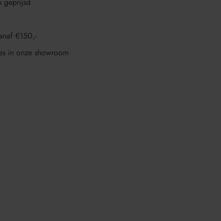
p geprijsd
anaf €150,-
es in onze showroom