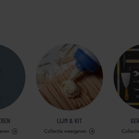
EREN
LIJM & KIT
GE
geven
Collectie weergeven
Collect