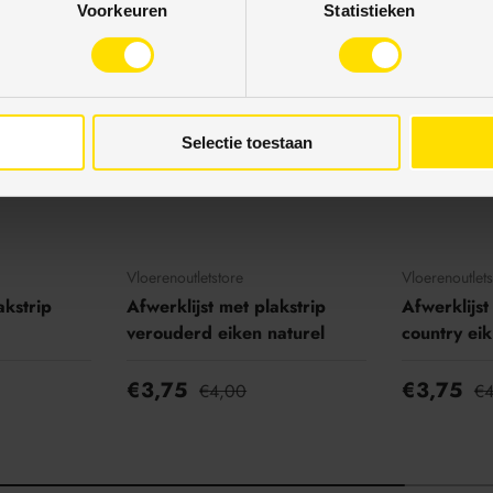
Voorkeuren
Statistieken
6% korting
6% kortin
Selectie toestaan
Vloerenoutletstore
Vloerenoutlets
akstrip
Afwerklijst met plakstrip
Afwerklijst
verouderd eiken naturel
country eik
€3,75
€3,75
€4,00
€4