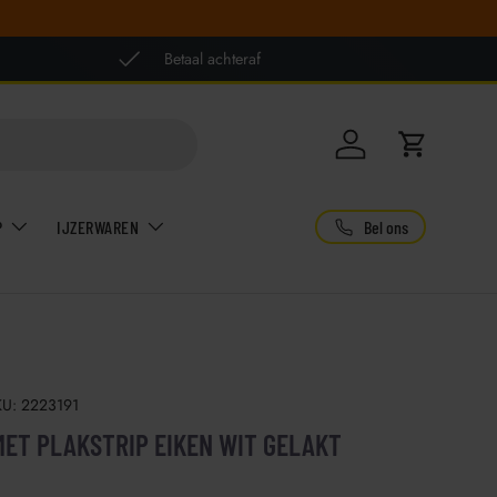
Betaal achteraf
Inloggen
Winkelwag
Bel ons
P
IJZERWAREN
KU:
2223191
ET PLAKSTRIP EIKEN WIT GELAKT