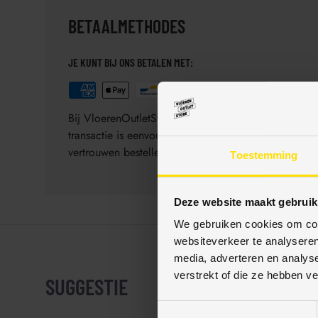
BETAALMETHODES
JE KUNT BIJ ONS BETALEN MET:
Bij VloerenOutletStore bieden wij diverse veilige 
transactie is eenvoudig, veilig en gegarandeerd be
vertrouwen bestellen.
Toestemming
Deze website maakt gebruik
We gebruiken cookies om cont
websiteverkeer te analyseren
media, adverteren en analys
verstrekt of die ze hebben v
SUGGESTIE
T