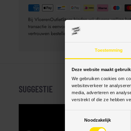
Bij VloerenOutletStore bieden wij diverse veilige 
transactie is eenvoudig, veilig en gegarandeerd be
vertrouwen bestellen.
Toestemming
Deze website maakt gebruik
We gebruiken cookies om cont
websiteverkeer te analyseren
SUGGESTIE
media, adverteren en analys
verstrekt of die ze hebben v
T
Noodzakelijk
o
e