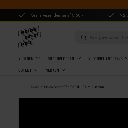
GA NAAR INHOUD
Gratis verzenden vanaf €150,-
9,2 
Zoeken
Zoeken
VLOEREN
ONDERVLOEREN
VLOERBEHANDELING
OUTLET
MERKEN
Home
Metaalschroef Zn CK DIN 84 M 3x8-200