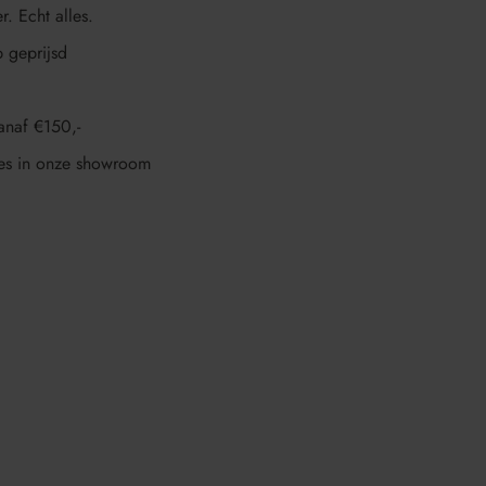
r. Echt alles.
p geprijsd
anaf €150,-
es in onze showroom