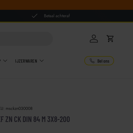
Betaal achteraf
Inloggen
Winkelwag
Bel ons
P
IJZERWAREN
KU:
msckzn030008
 ZN CK DIN 84 M 3X8-200