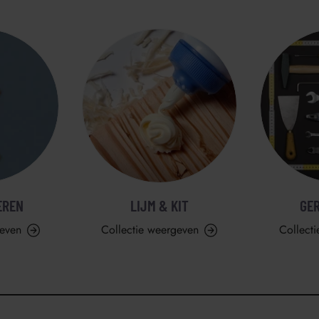
EREN
LIJM & KIT
GE
geven
Collectie weergeven
Collect