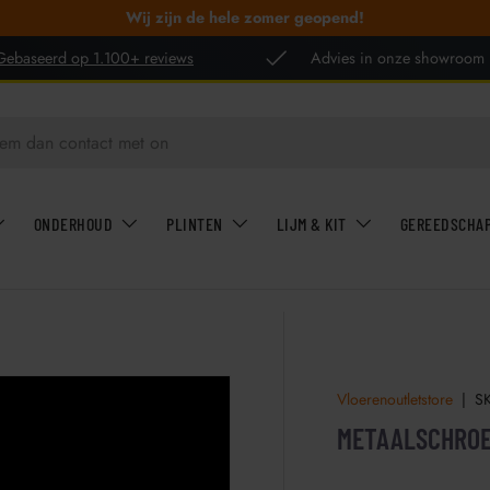
Wij zijn de hele zomer geopend!
Gebaseerd op 1.100+ reviews
Advies in onze showroom
ONDERHOUD
PLINTEN
LIJM & KIT
GEREEDSCHA
Vloerenoutletstore
|
S
METAALSCHROEF