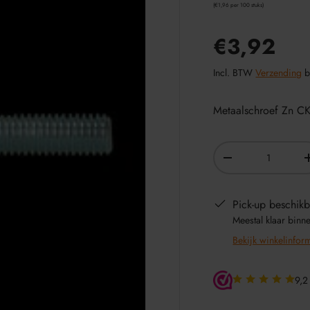
€1,96 per 100 stuks
€3,92
Incl. BTW
Verzending
b
Metaalschroef Zn C
Aantal
-
Pick-up beschikb
Meestal klaar binn
Bekijk winkelinfor
9,2