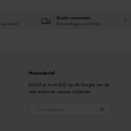
Gratis verzenden
VOL
t ons weten!
Bij bestellingen vanaf €150,-
Nieuwsbrief
Schrijf je in en blijf op de hoogte van de
vele acties en nieuwe collecties.
E-mailadres
ABONNEER