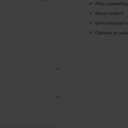
Alles superscher
Betaal achteraf
Gratis bezorgd v
Ophalen en advi
e
llerij-weergave