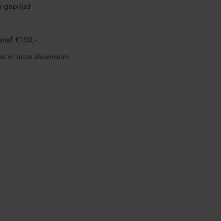
p geprijsd
anaf €150,-
es in onze showroom