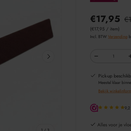
€17,95
€
Eenheid prijs
€17,95
/
item
Incl. BTW
Verzending
b
Aantal
VOLGENDE
-
Pick-up beschikb
Meestal klaar binn
Bekijk winkelinfor
9,2
Alles voor je vloe
van
1
/
3