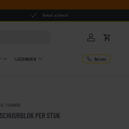
Betaal achteraf
Inloggen
Winkelwag
Bel ons
P
IJZERWAREN
KU:
1130803
 SCHUURBLOK PER STUK