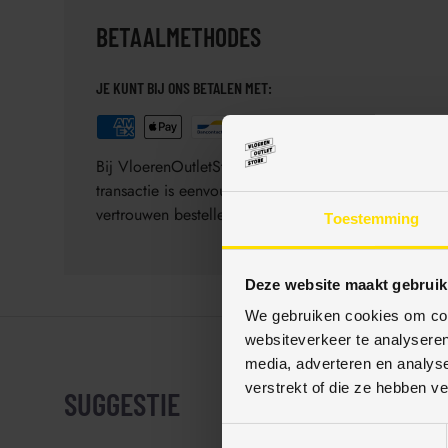
BETAALMETHODES
JE KUNT BIJ ONS BETALEN MET:
Bij VloerenOutletStore bieden wij diverse veilige 
transactie is eenvoudig, veilig en gegarandeerd be
vertrouwen bestellen.
Toestemming
Deze website maakt gebruik
We gebruiken cookies om cont
websiteverkeer te analyseren
media, adverteren en analys
verstrekt of die ze hebben v
SUGGESTIE
T