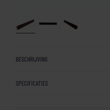
Laad afbeelding 1 in gallerij-weergave
Laad afbeelding 2 in gallerij-weergav
Laad afbeelding 3 in ga
BESCHRIJVING
SPECIFICATIES