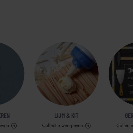
EREN
LIJM & KIT
GE
geven
Collectie weergeven
Collect