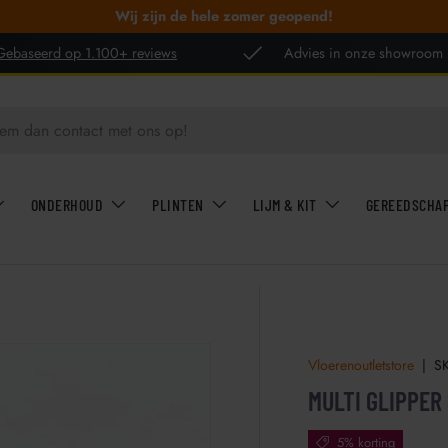
Wij zijn de hele zomer geopend!
Gebaseerd op 1.100+ reviews
Advies in onze showroom
ONDERHOUD
PLINTEN
LIJM & KIT
GEREEDSCHA
Vloerenoutletstore
|
S
MULTI GLIPPER
5% korting