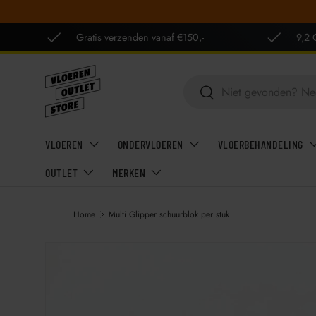
GA NAAR INHOUD
Gratis verzenden vanaf €150,-
9,2 
Zoeken
Zoeken
VLOEREN
ONDERVLOEREN
VLOERBEHANDELING
OUTLET
MERKEN
Home
Multi Glipper schuurblok per stuk