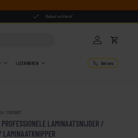
Betaal achteraf
Inloggen
Winkelwag
Bel ons
P
IJZERWAREN
KU:
1151507
 PROFESSIONELE LAMINAATSNIJDER /
/ LAMINAATKNIPPER