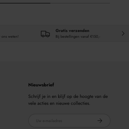
Gratis verzenden
VOL
t ons weten!
Bij bestellingen vanaf €150,-
Nieuwsbrief
Schrijf je in en blijf op de hoogte van de
vele acties en nieuwe collecties.
E-mailadres
ABONNEER