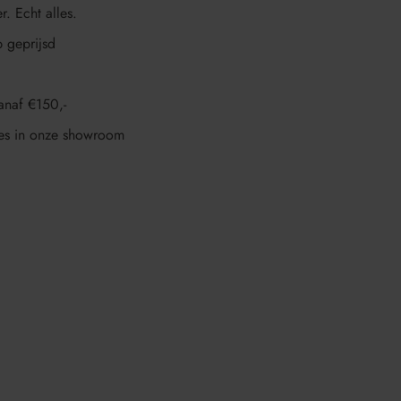
r. Echt alles.
p geprijsd
anaf €150,-
es in onze showroom