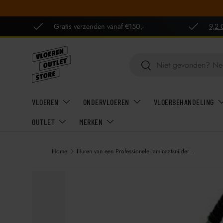
GA NAAR INHOUD
Gratis verzenden vanaf €150,-
9,2 
Zoeken
Zoeken
VLOEREN
ONDERVLOEREN
VLOERBEHANDELING
OUTLET
MERKEN
Home
Huren van een Professionele laminaatsnijder / vinylsnijder / laminaatknipper