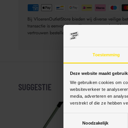
Bij VloerenOutletStore bieden wij diverse veilige 
transactie is eenvoudig, veilig en gegarandeerd be
vertrouwen bestellen.
Toestemming
Deze website maakt gebruik
We gebruiken cookies om cont
SUGGESTIE
websiteverkeer te analyseren
media, adverteren en analys
verstrekt of die ze hebben v
T
Noodzakelijk
o