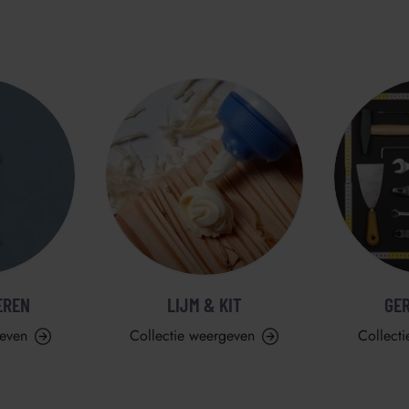
EREN
LIJM & KIT
GE
geven
Collectie weergeven
Collect