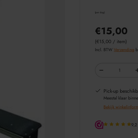
per dag
€15,00
Eenheid prijs
€15,00
/
item
Incl. BTW
Verzending
b
Aantal
-
Pick-up beschikb
Meestal klaar binn
Bekijk winkelinfor
9,2