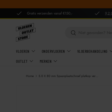
GA NAAR INHOUD
Gratis verzenden vanaf €150,-
9,2 
Zoeken
Zoeken
VLOEREN
ONDERVLOEREN
VLOERBEHANDELING
OUTLET
MERKEN
Home
5.0 X 80 mm Spaanplaatschroef platkop verzinkt Torx (T25) 200 stuks