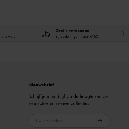
Gratis verzenden
VOL
t ons weten!
Bij bestellingen vanaf €150,-
Nieuwsbrief
Schrijf je in en blijf op de hoogte van de
vele acties en nieuwe collecties.
E-mailadres
ABONNEER