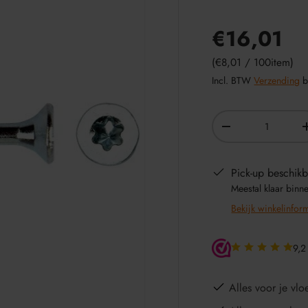
€16,01
Eenheid prijs
€8,01
/
100item
Incl. BTW
Verzending
b
Aantal
-
Pick-up beschikb
Meestal klaar binn
Bekijk winkelinfor
9,2
Alles voor je vloe