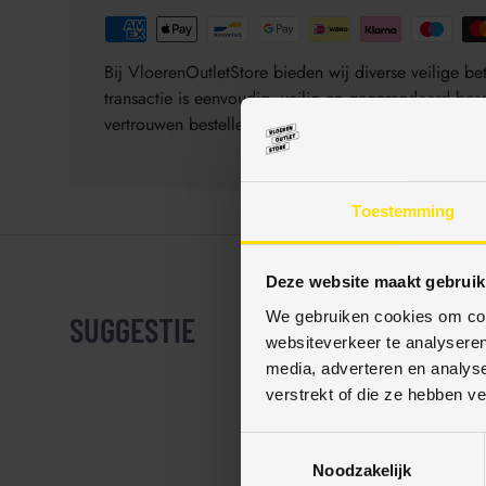
Bij VloerenOutletStore bieden wij diverse veilige 
transactie is eenvoudig, veilig en gegarandeerd be
vertrouwen bestellen.
Toestemming
Deze website maakt gebruik
We gebruiken cookies om cont
SUGGESTIE
websiteverkeer te analyseren
media, adverteren en analys
verstrekt of die ze hebben v
T
Noodzakelijk
o