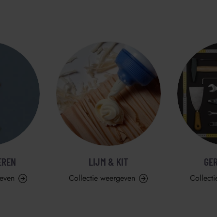
EREN
LIJM & KIT
GE
geven
Collectie weergeven
Collect