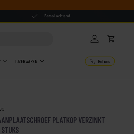
Betaal achteraf
Inloggen
Winkelwag
Bel ons
P
IJZERWAREN
80
PAANPLAATSCHROEF PLATKOP VERZINKT
0 STUKS