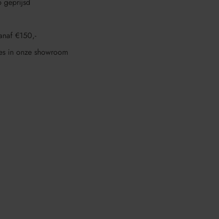
p geprijsd
anaf €150,-
es in onze showroom