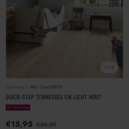
van
1
/
2
Quick-Step
|
SKU:
Creo-CR3179
QUICK-STEP TENNESSEE EIK LICHT HOUT
21% korting
€15,95
€20,29