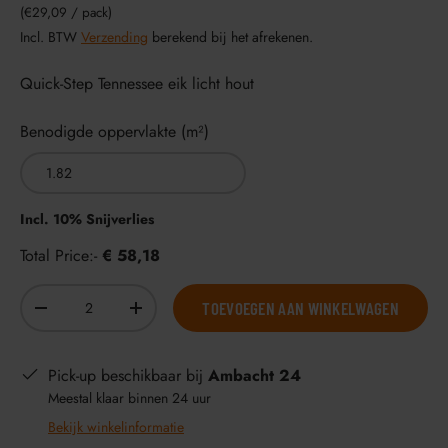
Eenheid prijs
€29,09
/
pack
Incl. BTW
Verzending
berekend bij het afrekenen.
Quick-Step Tennessee eik licht hout
Benodigde oppervlakte (m²)
Incl. 10% Snijverlies
Total Price:-
€ 58,18
Aantal
TOEVOEGEN AAN WINKELWAGEN
-
+
Pick-up beschikbaar bij
Ambacht 24
Meestal klaar binnen 24 uur
Bekijk winkelinformatie