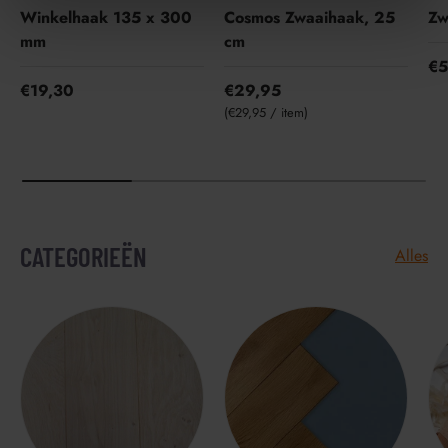
Winkelhaak 135 x 300
Cosmos Zwaaihaak, 25
Zw
mm
cm
€5
€19,30
€29,95
Eenheid prijs
€29,95
/
item
CATEGORIEËN
Alles