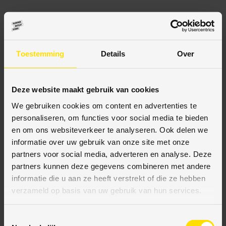
BESCHRIJVING
Toestemming
Details
Over
SPECIFICATIES
Deze website maakt gebruik van cookies
We gebruiken cookies om content en advertenties te
personaliseren, om functies voor social media te bieden
en om ons websiteverkeer te analyseren. Ook delen we
BETAALMETHODES
informatie over uw gebruik van onze site met onze
partners voor social media, adverteren en analyse. Deze
JE KUNT BIJ ONS BETALEN MET:
partners kunnen deze gegevens combineren met andere
informatie die u aan ze heeft verstrekt of die ze hebben
verzameld op basis van uw gebruik van hun services.
T
Bij VloerenOutletStore bieden wij diverse veilige