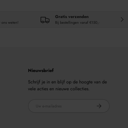
Gratis verzenden
VOL
t ons weten!
Bij bestellingen vanaf €150,-
Nieuwsbrief
Schrijf je in en blijf op de hoogte van de
vele acties en nieuwe collecties.
E-mailadres
ABONNEER