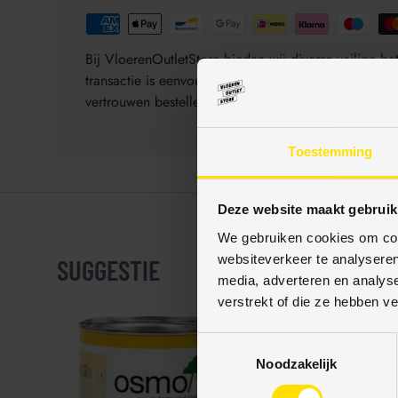
Bij VloerenOutletStore bieden wij diverse veilige 
transactie is eenvoudig, veilig en gegarandeerd be
vertrouwen bestellen.
Toestemming
Deze website maakt gebruik
We gebruiken cookies om cont
websiteverkeer te analyseren
SUGGESTIE
media, adverteren en analys
verstrekt of die ze hebben v
T
Noodzakelijk
o
e