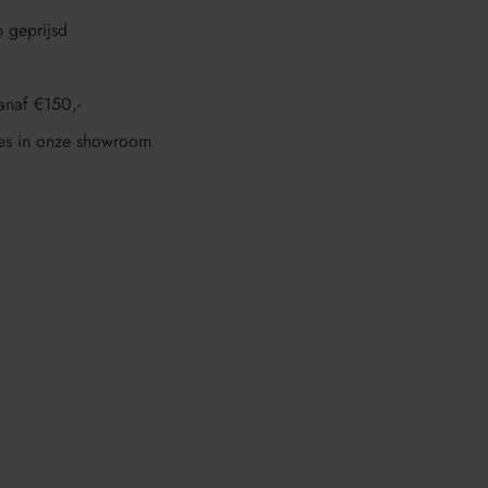
p geprijsd
anaf €150,-
es in onze showroom