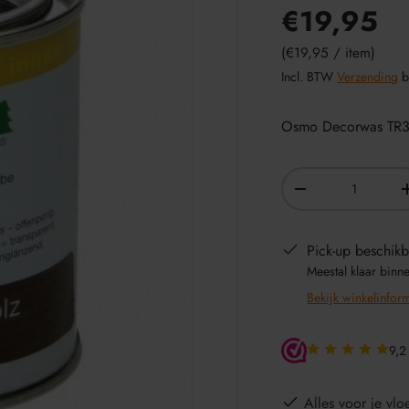
€19,95
Eenheid prijs
€19,95
/
item
Incl. BTW
Verzending
b
Osmo Decorwas TR31
Aantal
-
Pick-up beschikb
Meestal klaar binn
Bekijk winkelinfor
9,2
Alles voor je vloe