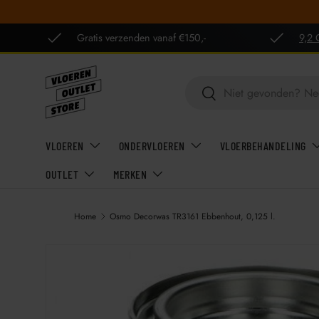
GA NAAR INHOUD
Gratis verzenden vanaf €150,-
9,2 
Zoeken
Zoeken
VLOEREN
ONDERVLOEREN
VLOERBEHANDELING
OUTLET
MERKEN
Home
Osmo Decorwas TR3161 Ebbenhout, 0,125 l.