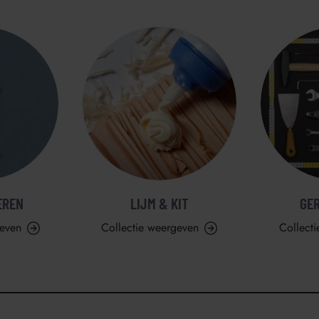
EREN
LIJM & KIT
GE
geven
Collectie weergeven
Collect