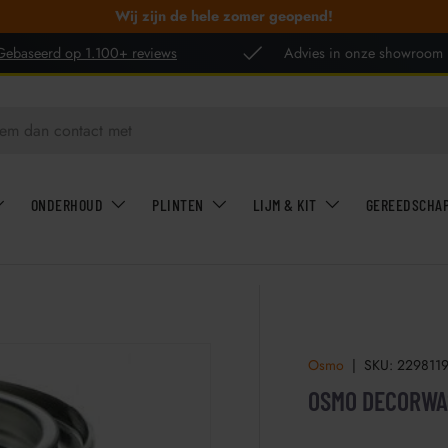
Wij zijn de hele zomer geopend!
Gebaseerd op 1.100+ reviews
Advies in onze showroom
ONDERHOUD
PLINTEN
LIJM & KIT
GEREEDSCHA
Osmo
|
SKU:
229811
OSMO DECORWAS