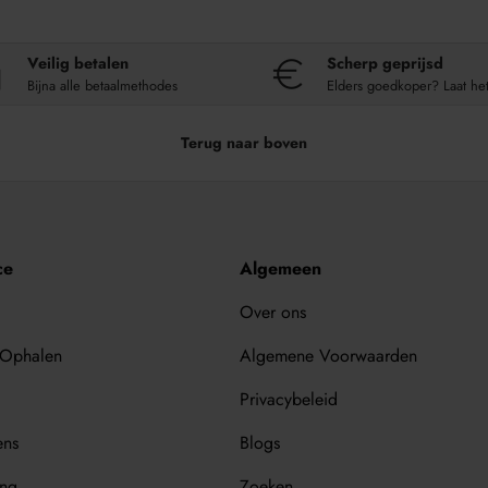
Veilig betalen
Scherp geprijsd
Bijna alle betaalmethodes
Elders goedkoper? Laat he
Terug naar boven
ce
Algemeen
Over ons
 Ophalen
Algemene Voorwaarden
Privacybeleid
ens
Blogs
ing
Zoeken