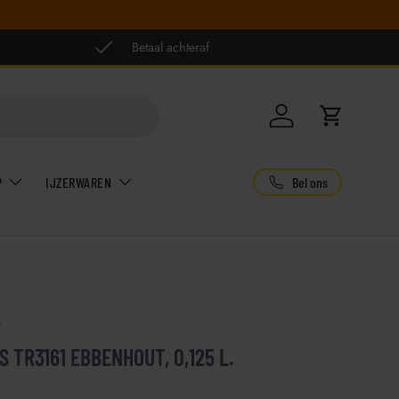
Betaal achteraf
Inloggen
Winkelwag
Bel ons
P
IJZERWAREN
9
 TR3161 EBBENHOUT, 0,125 L.