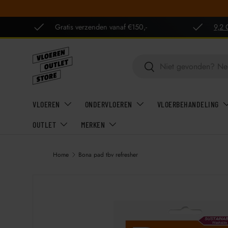
GA NAAR INHOUD
Gratis verzenden vanaf €150,-
9,2 
Zoeken
Zoeken
VLOEREN
ONDERVLOEREN
VLOERBEHANDELING
OUTLET
MERKEN
Home
Bona pad tbv refresher