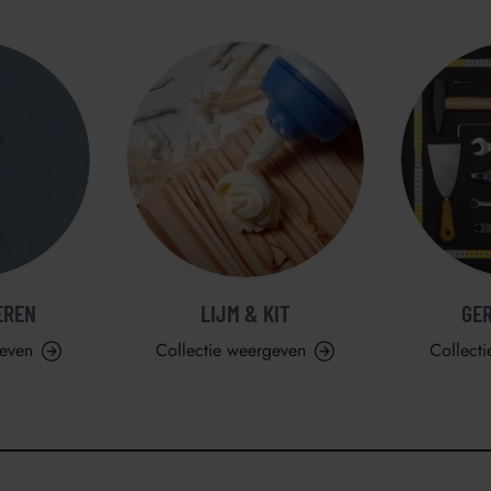
EREN
LIJM & KIT
GE
geven
Collectie weergeven
Collect