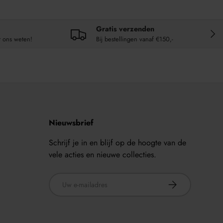
Gratis verzenden
VOL
t ons weten!
Bij bestellingen vanaf €150,-
Nieuwsbrief
Schrijf je in en blijf op de hoogte van de
vele acties en nieuwe collecties.
E-mailadres
ABONNEER