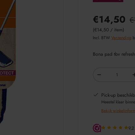
€14,50
€
Eenheid prijs
€14,50
/
item
Incl. BTW
Verzending
b
Bona pad tbv refresh
Aantal
-
Pick-up beschikb
Meestal klaar binn
Bekijk winkelinfor
9,2