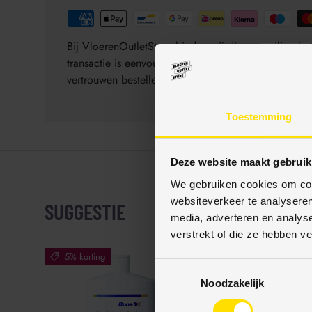
Bij VloerenOutletStore bieden wij diverse veilige 
transactie is eenvoudig, veilig en gegarandeerd be
vertrouwen bestellen.
Toestemming
Deze website maakt gebruik
We gebruiken cookies om cont
websiteverkeer te analyseren
SUGGESTIE
media, adverteren en analys
verstrekt of die ze hebben v
5% korting
18% korting
T
Noodzakelijk
o
e