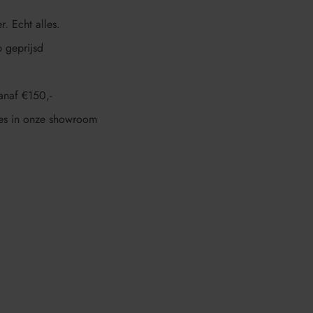
r. Echt alles.
p geprijsd
anaf €150,-
es in onze showroom