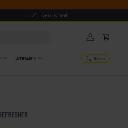
Betaal achteraf
Inloggen
Winkelwag
Bel ons
P
IJZERWAREN
 REFRESHER