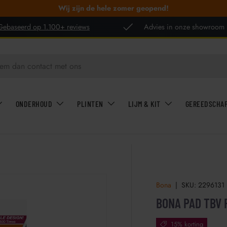
Wij zijn de hele zomer geopend!
Gebaseerd op 1.100+ reviews
Advies in onze showroom
ONDERHOUD
PLINTEN
LIJM & KIT
GEREEDSCHA
Bona
|
SKU:
2296131
BONA PAD TBV
15% korting