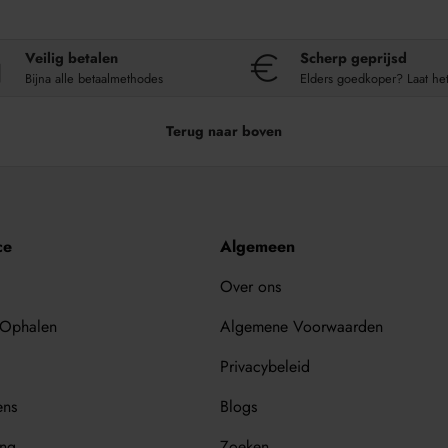
Veilig betalen
Scherp geprijsd
Bijna alle betaalmethodes
Elders goedkoper? Laat he
Terug naar boven
ce
Algemeen
Over ons
 Ophalen
Algemene Voorwaarden
Privacybeleid
ens
Blogs
ing
Zoeken