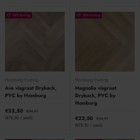
36% korting
36% korting
Homburg Trading
Homburg Trading
Ava visgraat Dryback,
Magnolia visgraat
PVC by Homburg
Dryback, PVC by
Homburg
€22,50
€34,91
Eenheid prijs
€78,30
/
pack
€22,50
€34,91
Eenheid prijs
€78,30
/
pack