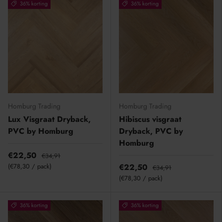
36% korting
36% korting
Homburg Trading
Homburg Trading
Lux Visgraat Dryback,
Hibiscus visgraat
PVC by Homburg
Dryback, PVC by
Homburg
€22,50
€34,91
Eenheid prijs
€78,30
/
pack
€22,50
€34,91
Eenheid prijs
€78,30
/
pack
36% korting
36% korting