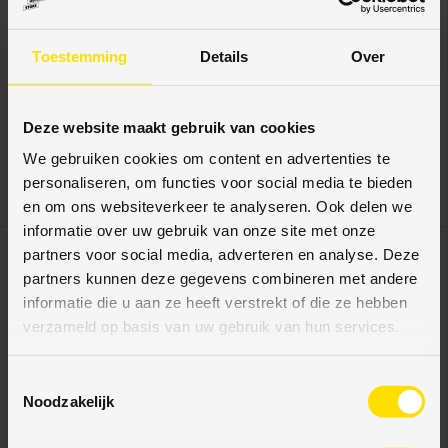
Homburg Trading
Homburg Trading
Toestemming
Details
Over
Ryle visgraat Dryback
Flora visgraat Dryback
Ultra Mat, PVC by
Ultra Mat, PVC by
Homburg
Homburg
Deze website maakt gebruik van cookies
We gebruiken cookies om content en advertenties te
€30,95
€30,95
€39,90
€39,90
personaliseren, om functies voor social media te bieden
Eenheid prijs
Eenheid prijs
€90,37
/
pack
€90,37
/
pack
en om ons websiteverkeer te analyseren. Ook delen we
informatie over uw gebruik van onze site met onze
22% korting
22% korting
partners voor social media, adverteren en analyse. Deze
partners kunnen deze gegevens combineren met andere
informatie die u aan ze heeft verstrekt of die ze hebben
verzameld op basis van uw gebruik van hun services.
T
Noodzakelijk
o
e