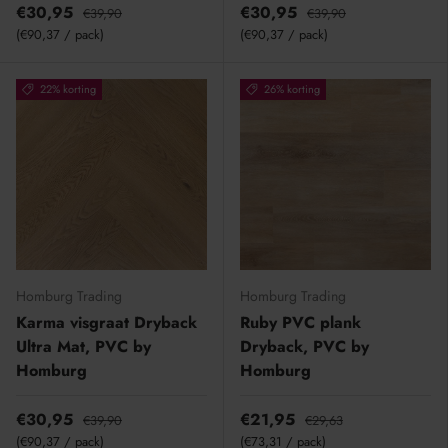
€30,95
€30,95
€39,90
€39,90
Eenheid prijs
Eenheid prijs
€90,37
/
pack
€90,37
/
pack
22% korting
26% korting
Homburg Trading
Homburg Trading
Karma visgraat Dryback
Ruby PVC plank
Ultra Mat, PVC by
Dryback, PVC by
Homburg
Homburg
€30,95
€21,95
€39,90
€29,63
Eenheid prijs
Eenheid prijs
€90,37
/
pack
€73,31
/
pack