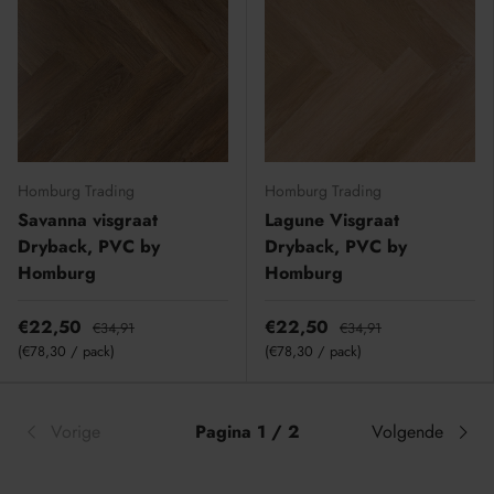
Homburg Trading
Homburg Trading
Savanna visgraat
Lagune Visgraat
Dryback, PVC by
Dryback, PVC by
Homburg
Homburg
€22,50
€22,50
€34,91
€34,91
Eenheid prijs
Eenheid prijs
€78,30
/
pack
€78,30
/
pack
Vorige
Pagina 1 / 2
Volgende