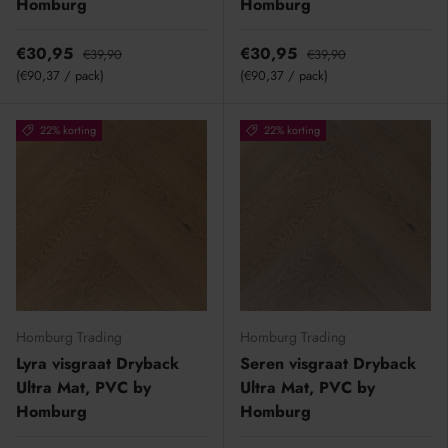
Homburg
Homburg
€30,95
€30,95
€39,90
€39,90
Eenheid prijs
Eenheid prijs
€90,37
/
pack
€90,37
/
pack
22% korting
22% korting
Homburg Trading
Homburg Trading
Lyra visgraat Dryback
Seren visgraat Dryback
Ultra Mat, PVC by
Ultra Mat, PVC by
Homburg
Homburg