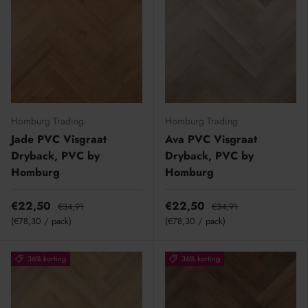
Homburg Trading
Homburg Trading
Jade PVC Visgraat
Ava PVC Visgraat
Dryback, PVC by
Dryback, PVC by
Homburg
Homburg
€22,50
€22,50
€34,91
€34,91
Eenheid prijs
Eenheid prijs
€78,30
/
pack
€78,30
/
pack
36% korting
36% korting