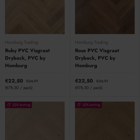
Homburg Trading
Homburg Trading
Ruby PVC Visgraat
Rose PVC Visgraat
Dryback, PVC by
Dryback, PVC by
Homburg
Homburg
€22,50
€22,50
€34,91
€34,91
Eenheid prijs
Eenheid prijs
€78,30
/
pack
€78,30
/
pack
22% korting
22% korting