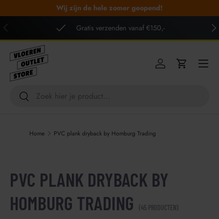
Wij zijn de hele zomer geopend!
GA NAAR INHOUD
VORIGE
VO
Gratis verzenden vanaf €150,-
Menu
Inloggen
Winkelwag
Zoeken
Zoeken
Home
PVC plank dryback by Homburg Trading
PVC PLANK DRYBACK BY
HOMBURG TRADING
(45 PRODUCTEN)