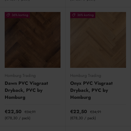
36% korting
36% korting
Homburg Trading
Homburg Trading
Dawn PVC Visgraat
Onyx PVC Visgraat
Dryback, PVC by
Dryback, PVC by
Homburg
Homburg
€22,50
€22,50
€34,91
€34,91
Eenheid prijs
Eenheid prijs
€78,30
/
pack
€78,30
/
pack