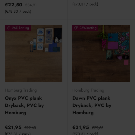
Eenheid prijs
€22,50
€73,31
/
pack
€34,91
Eenheid prijs
€78,30
/
pack
26% korting
26% korting
Homburg Trading
Homburg Trading
Onyx PVC plank
Dawn PVC plank
Dryback, PVC by
Dryback, PVC by
Homburg
Homburg
€21,95
€21,95
€29,63
€29,63
Eenheid prijs
Eenheid prijs
€73,31
/
pack
€73,31
/
pack