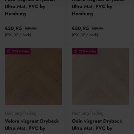
Ultra Mat, PVC by
Ultra Mat, PVC by
Homburg
Homburg
€30,95
€30,95
€39,90
€39,90
Eenheid prijs
Eenheid prijs
€90,37
/
pack
€90,37
/
pack
22% korting
22% korting
Homburg Trading
Homburg Trading
Velora visgraat Dryback
Odin visgraat Dryback
Ultra Mat, PVC by
Ultra Mat, PVC by