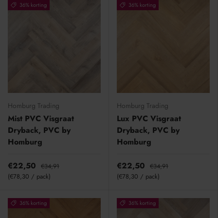
36% korting
36% korting
Homburg Trading
Homburg Trading
Mist PVC Visgraat
Lux PVC Visgraat
Dryback, PVC by
Dryback, PVC by
Homburg
Homburg
€22,50
€22,50
€34,91
€34,91
Eenheid prijs
Eenheid prijs
€78,30
/
pack
€78,30
/
pack
36% korting
36% korting