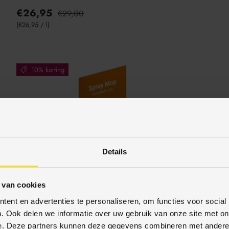
€26,95
€29,00
Eenheid prijs
€26,95
/
l
10% korting
Details
 van cookies
ent en advertenties te personaliseren, om functies voor social
. Ook delen we informatie over uw gebruik van onze site met on
e. Deze partners kunnen deze gegevens combineren met andere i