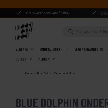
GA NAAR INHOUD
Gratis verzenden vanaf €150,-
9,2 
Zoeken
Zoeken
VLOEREN
ONDERVLOEREN
VLOERBEHANDELING
OUTLET
MERKEN
Home
Blue Dolphin Onderhoud vloer
BLUE DOLPHIN ONDE