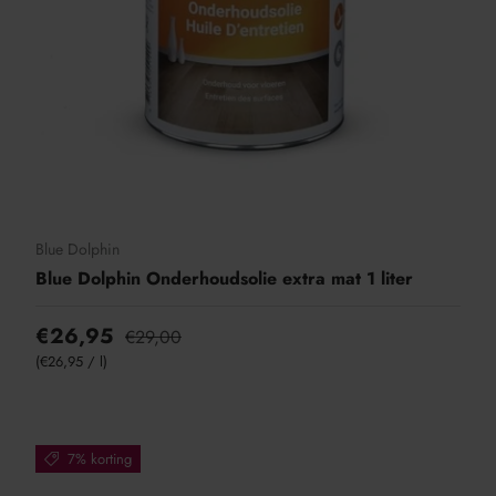
Blue Dolphin
Blue Dolphin Onderhoudsolie extra mat 1 liter
€26,95
€29,00
Eenheid prijs
€26,95
/
l
7% korting