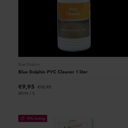
t
i
e
Blue Dolphin
Blue Dolphin PVC Cleaner 1 liter
€9,95
€15,95
Eenheid prijs
€9,95
/
l
19% korting