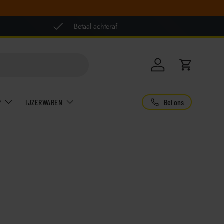
Betaal achteraf
Inloggen
Winkelwag
Bel ons
P
IJZERWAREN