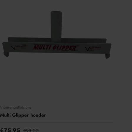
Vloerenoutletstore
Multi Glipper houder
€75,95
€93,00