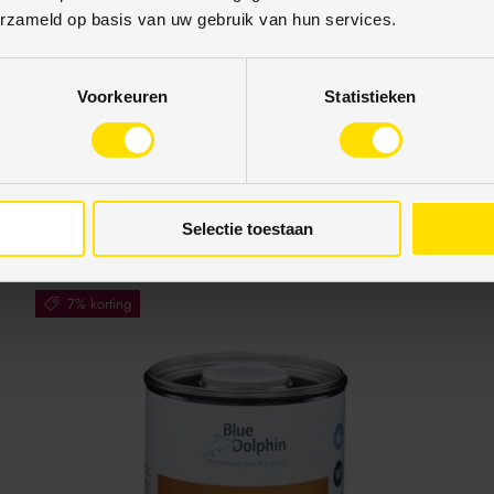
erzameld op basis van uw gebruik van hun services.
Blue Dolphin
Voorkeuren
Statistieken
Blue Dolphin Spray Mop Set
€34,95
€39,00
Eenheid prijs
€34,95
/
item
Selectie toestaan
7% korting