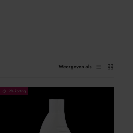
Lijst
Raster
Weergeven als
9% korting