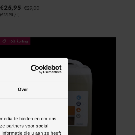
€25,95
€29,00
Eenheid prijs
€25,95
/
l
16% korting
Over
 media te bieden en om ons
ze partners voor social
nformatie die u aan ze heeft