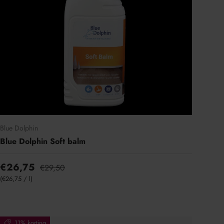
Blue Dolphin
Blue Dolphin Soft balm
€26,75
€29,50
Eenheid prijs
€26,75
/
l
11% korting