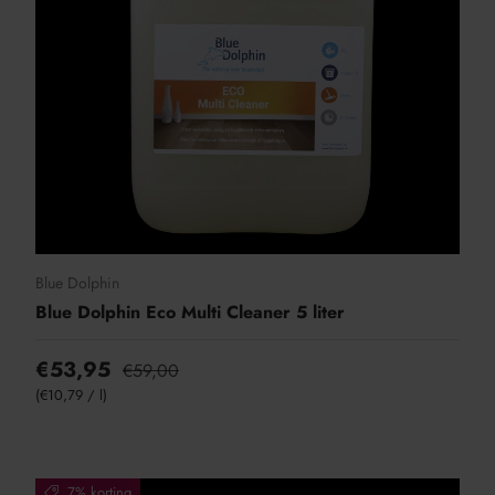
Blue Dolphin
Blue Dolphin Eco Multi Cleaner 5 liter
€53,95
€59,00
Eenheid prijs
€10,79
/
l
7% korting