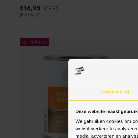
€16,95
€19,95
Eenheid prijs
€16,95
/
l
7% korting
Toestemming
Deze website maakt gebruik
We gebruiken cookies om cont
websiteverkeer te analyseren
media, adverteren en analys