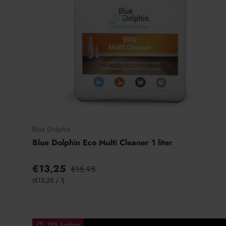
Blue Dolphin
Blue Dolphin Eco Multi Cleaner 1 liter
€13,25
€15,95
Eenheid prijs
€13,25
/
l
15% korting