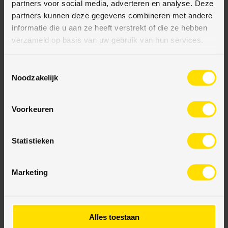
partners voor social media, adverteren en analyse. Deze
partners kunnen deze gegevens combineren met andere
informatie die u aan ze heeft verstrekt of die ze hebben
verzameld op basis van uw gebruik van hun services.
BETAALMETHODES
T
Noodzakelijk
JE KUNT BIJ ONS BETALEN MET:
o
e
s
Voorkeuren
t
e
Bij VloerenOutletStore bieden wij diverse veilige
m
Statistieken
betaalmethodes aan. Uw transactie is eenvoudig,
m
veilig en gegarandeerd beschermd. U kunt met
i
vertrouwen bestellen.
Marketing
n
g
s
s
Alles toestaan
e