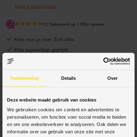
Bekijk winkelinformatie
9,2 Gebaseerd op 1.100+ reviews
Alles voor je vloer. Echt alles.
Alles superscherp geprijsd
Betaal achteraf
Gratis bezorgd vanaf €150,-
Toestemming
Details
Over
Ophalen en advies in onze showroom
Deze website maakt gebruik van cookies
We gebruiken cookies om content en advertenties te
BESCHRIJVING
personaliseren, om functies voor social media te bieden
en om ons websiteverkeer te analyseren. Ook delen we
informatie over uw gebruik van onze site met onze
SPECIFICATIES