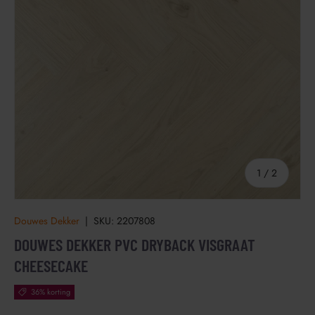
van
1
/
2
Douwes Dekker
|
SKU:
2207808
DOUWES DEKKER PVC DRYBACK VISGRAAT
CHEESECAKE
36% korting