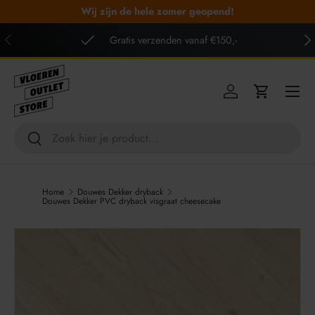
Wij zijn de hele zomer geopend!
GA NAAR INHOUD
VORIGE
VO
Gratis verzenden vanaf €150,-
Menu
Inloggen
Winkelwag
Zoeken
Zoeken
Home
Douwes Dekker dryback
Douwes Dekker PVC dryback visgraat cheesecake