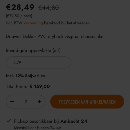
€28,49
€44,80
Eenheid prijs
€79,50
/
pack
Incl. BTW
Verzending
berekend bij het afrekenen.
Douwes Dekker PVC dryback visgraat cheesecake
Benodigde oppervlakte (m²)
Incl. 12% Snijverlies
Total Price:-
€ 159,00
Aantal
TOEVOEGEN AAN WINKELWAGEN
-
+
Pick-up beschikbaar bij
Ambacht 24
Meestal klaar binnen 24 uur