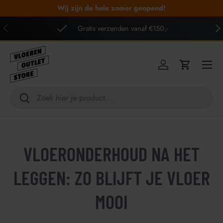
Wij zijn de hele zomer geopend!
GA NAAR INHOUD
VORIGE
VO
Gratis verzenden vanaf €150,-
Menu
Inloggen
Winkelwag
Zoeken
Zoeken
VLOERONDERHOUD NA HET
LEGGEN: ZO BLIJFT JE VLOER
MOOI