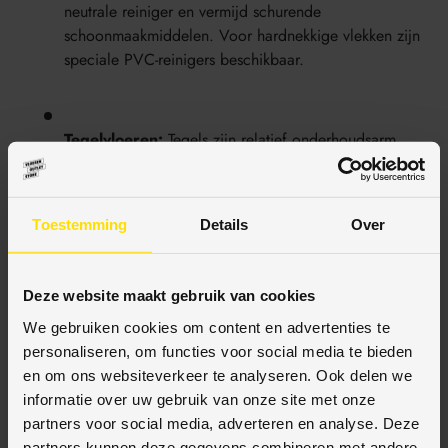
neutrale reiniger en vermijd schurende
schoonmaakmiddelen. Voor hardnekkige vlekken zijn
speciale PVC-reinigers beschikbaar.
Tegelvloeren:
Tegels zijn relatief onderhoudsarm.
Regelmatig vegen en dweilen met een allesreiniger
volstaat. Voor voegen kan een speciale voegreiniger
worden gebruikt om schimmel en vuil te verwijderen.
Toestemming
Details
Over
Deze website maakt gebruik van cookies
Vloer tips
voor schoonmaken zijn onder meer het vermijden
van agressieve chemicaliën en het direct verwijderen van
We gebruiken cookies om content en advertenties te
gemorste vloeistoffen om vlekken te voorkomen. Gebruik
personaliseren, om functies voor social media te bieden
altijd zachte materialen om krassen te minimaliseren.
en om ons websiteverkeer te analyseren. Ook delen we
informatie over uw gebruik van onze site met onze
partners voor social media, adverteren en analyse. Deze
“De juiste schoonmaakmethode per
partners kunnen deze gegevens combineren met andere