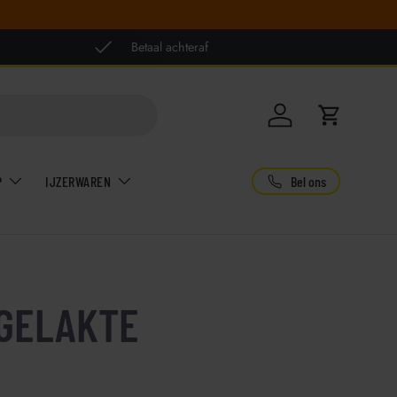
Betaal achteraf
Inloggen
Winkelwag
Bel ons
P
IJZERWAREN
RGELAKTE