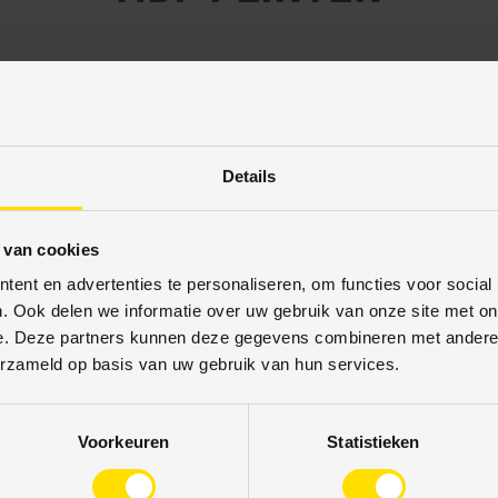
linten geven al jaren de
final touch
aan de mooiste vloeren. V313
 RAL9010, hartstikke handig. Maar is nu een uitbreiding in het ons
0/90/120 x 12 & 70/90/120 x 15) zijn nu, naast de standaard R
Details
),
RAL9016
(Verkeerswit),
RAL7016
(Antraciet)
en
RAL9005
(G
 van cookies
ent en advertenties te personaliseren, om functies voor social
. Ook delen we informatie over uw gebruik van onze site met on
e. Deze partners kunnen deze gegevens combineren met andere i
erzameld op basis van uw gebruik van hun services.
Voorkeuren
Statistieken
Veilig betalen
Scherp geprijsd