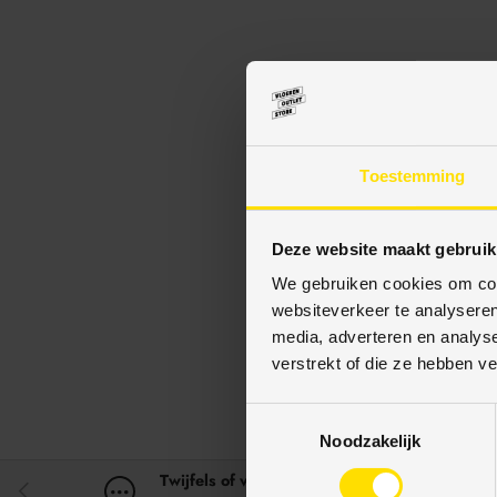
Onze voorgelakte MDF p
standaard voorgelakt in
Zes Moderne plinten (7
Toestemming
in
RAL9001
(Cremewit
Deze website maakt gebruik
We gebruiken cookies om cont
Delen:
websiteverkeer te analyseren
media, adverteren en analys
verstrekt of die ze hebben v
T
Noodzakelijk
o
e
Twijfels of vragen?
VORIGE
s