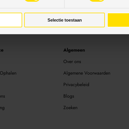
Bijna alle betaalmethodes
Elders goedkoper? Laat he
Terug naar boven
Selectie toestaan
ce
Algemeen
Over ons
 Ophalen
Algemene Voorwaarden
Privacybeleid
ens
Blogs
ing
Zoeken