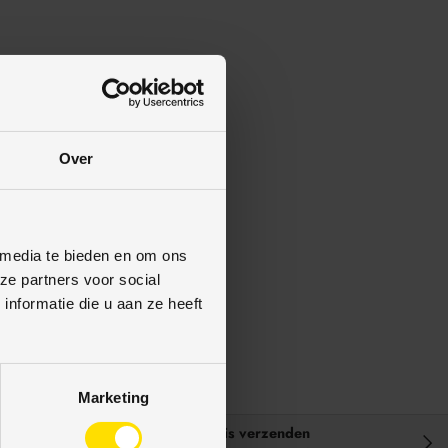
 MDF plinten,
assortiment!
AL9010, ook voorgelakt
Over
itzwart) leverbaar.
 media te bieden en om ons
ze partners voor social
nformatie die u aan ze heeft
Marketing
Gratis verzenden
VOL