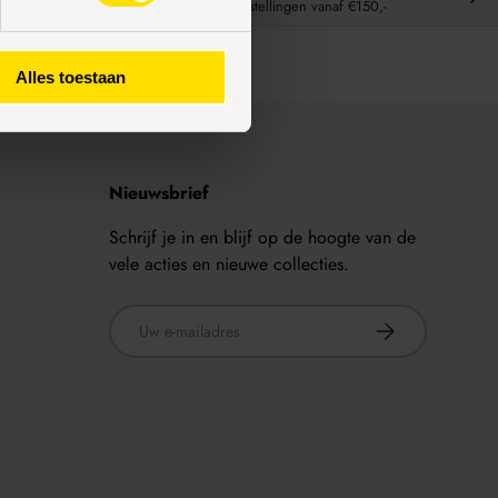
t ons weten!
Bij bestellingen vanaf €150,-
Alles toestaan
Nieuwsbrief
Schrijf je in en blijf op de hoogte van de
vele acties en nieuwe collecties.
E-mailadres
ABONNEER