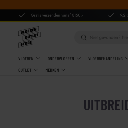
GA NAAR INHOUD
Gratis verzenden vanaf €150,-
9,2 
Zoeken
Zoeken
VLOEREN
ONDERVLOEREN
VLOERBEHANDELING
OUTLET
MERKEN
UITBREI